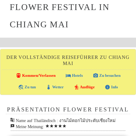
FLOWER FESTIVAL IN
CHIANG MAI
DER VOLLSTÄNDIGE REISEFÜHRER ZU CHIANG
MAI
directions_transit
local_hotel
photo_camera
Kommen/Verlassen
Hotels
Zu besuchen
travel_explore
thermostat
hiking
info
Zu tun
Wetter
Ausflüge
Info
PRÄSENTATION FLOWER FESTIVAL
g_translate
Name auf Thailändisch : งานไม้ดอกไม้ประดับเชียงใหม่
reviews
star
star
star
star
star
Meine Meinung: