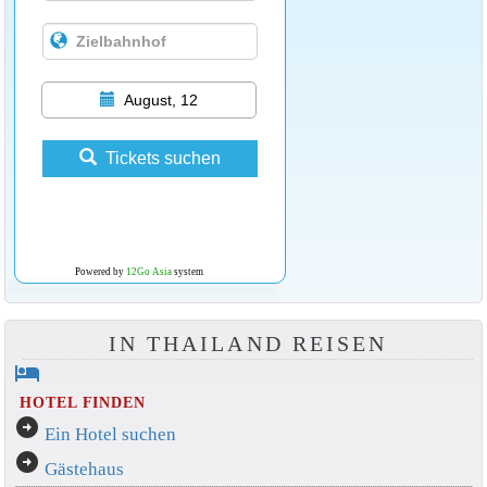
August, 12
Tickets suchen
Powered by
12Go Asia
system
IN THAILAND REISEN
hotel
HOTEL FINDEN
arrow_circle_right
Ein Hotel suchen
arrow_circle_right
Gästehaus