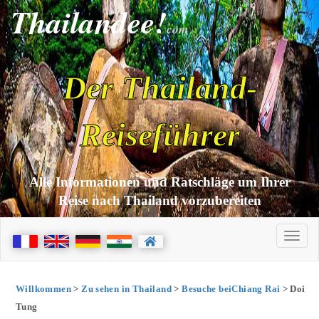
Thailandee!
com
Der Thailand-
Reiseführer
Alle Informationen und Ratschläge um Ihrer
Reise nach Thailand vorzubereiten
Willkommen
>
Zu sehen in Thailand
>
Besuche beiChiang Rai
> Doi
Tung