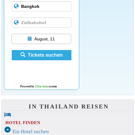
August, 11
Tickets suchen
Powered by
12Go Asia
system
IN THAILAND REISEN
hotel
HOTEL FINDEN
arrow_circle_right
Ein Hotel suchen