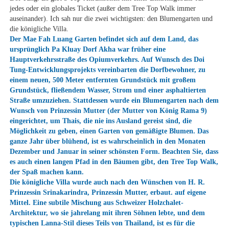
jedes oder ein globales Ticket (außer dem Tree Top Walk immer
auseinander). Ich sah nur die zwei wichtigsten: den Blumengarten und
die königliche Villa.
Der Mae Fah Luang Garten
befindet sich auf dem Land, das
ursprünglich Pa Kluay Dorf Akha war früher eine
Hauptverkehrsstraße des Opiumverkehrs. Auf Wunsch des Doi
Tung-Entwicklungsprojekts vereinbarten die Dorfbewohner, zu
einem neuen, 500 Meter entfernten Grundstück mit großem
Grundstück, fließendem Wasser, Strom und einer asphaltierten
Straße umzuziehen. Stattdessen wurde ein Blumengarten nach dem
Wunsch von Prinzessin Mutter (der Mutter von König Rama 9)
eingerichtet, um Thais, die nie ins Ausland gereist sind, die
Möglichkeit zu geben, einen Garten von gemäßigte Blumen. Das
ganze Jahr über blühend, ist es wahrscheinlich in den Monaten
Dezember und Januar in seiner schönsten Form. Beachten Sie, dass
es auch einen langen Pfad in den Bäumen gibt, den Tree Top Walk,
der Spaß machen kann.
Die königliche Villa
wurde auch nach den Wünschen von H. R.
Prinzessin Srinakarindra, Prinzessin Mutter, erbaut. auf eigene
Mittel. Eine subtile Mischung aus Schweizer Holzchalet-
Architektur, wo sie jahrelang mit ihren Söhnen lebte, und dem
typischen Lanna-Stil dieses Teils von Thailand, ist es für die