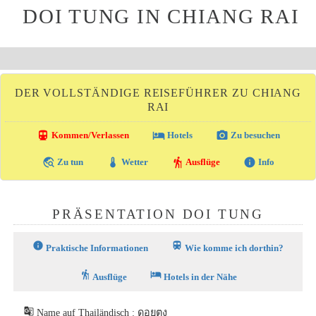
DOI TUNG IN CHIANG RAI
DER VOLLSTÄNDIGE REISEFÜHRER ZU CHIANG
RAI
directions_transit
local_hotel
photo_camera
Kommen/Verlassen
Hotels
Zu besuchen
travel_explore
thermostat
hiking
info
Zu tun
Wetter
Ausflüge
Info
PRÄSENTATION DOI TUNG
info
train
Praktische Informationen
Wie komme ich dorthin?
hiking
hotel
Ausflüge
Hotels in der Nähe
g_translate
Name auf Thailändisch : ดอยตุง