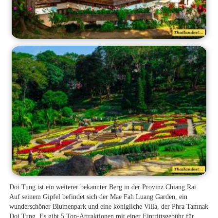
Doi Tung ist ein weiterer bekannter Berg in der Provinz Chiang Rai.
Auf seinem Gipfel befindet sich der Mae Fah Luang Garden, ein
wunderschöner Blumenpark und eine königliche Villa, der Phra Tamnak
Doi Tung. Es gibt 5 Top-Attraktionen mit einer Eintrittsgebühr für