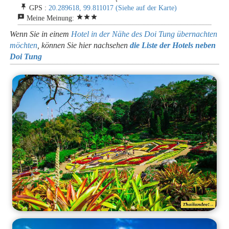
push_pin
GPS :
20.289618, 99.811017
(Siehe auf der Karte)
reviews
star
star
star
Meine Meinung:
Wenn Sie in einem
Hotel in der Nähe des Doi Tung übernachten
möchten
, können Sie hier nachsehen
die Liste der Hotels neben
Doi Tung