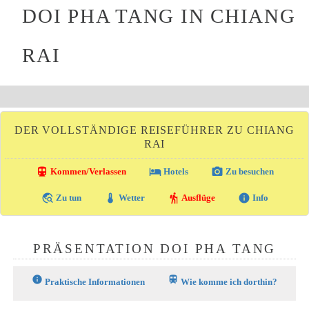
DOI PHA TANG IN CHIANG
RAI
DER VOLLSTÄNDIGE REISEFÜHRER ZU CHIANG
RAI
directions_transit
local_hotel
photo_camera
Kommen/Verlassen
Hotels
Zu besuchen
travel_explore
thermostat
hiking
info
Zu tun
Wetter
Ausflüge
Info
PRÄSENTATION DOI PHA TANG
info
train
Praktische Informationen
Wie komme ich dorthin?