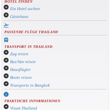
HOTEL FINDEN
arrow_circle_right
Ein Hotel suchen
arrow_circle_right
Gästehaus
flight_takeoff
PASSENDE FLÜGE THAILAND
directions_bus_filled
TRANSPORT IN THAILAND
arrow_circle_right
Zug reisen
arrow_circle_right
Bus/Van reisen
arrow_circle_right
Hausflügler
arrow_circle_right
Boote reisen
arrow_circle_right
Transporte in Bangkok
info
PRAKTISCHE INFORMATIONEN
arrow_circle_right
Visum Thailand