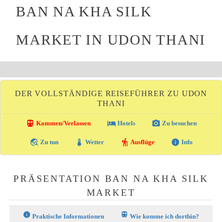
BAN NA KHA SILK
MARKET IN UDON THANI
DER VOLLSTÄNDIGE REISEFÜHRER ZU UDON
THANI
directions_transit
local_hotel
photo_camera
Kommen/Verlassen
Hotels
Zu besuchen
travel_explore
thermostat
hiking
info
Zu tun
Wetter
Ausflüge
Info
PRÄSENTATION BAN NA KHA SILK
MARKET
info
train
Praktische Informationen
Wie komme ich dorthin?