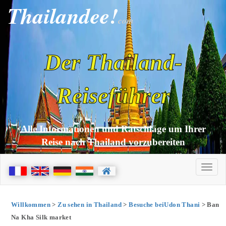
Thailandee!
com
Der Thailand-
Reiseführer
Alle Informationen und Ratschläge um Ihrer
Reise nach Thailand vorzubereiten
Willkommen
>
Zu sehen in Thailand
>
Besuche beiUdon Thani
> Ban
Na Kha Silk market