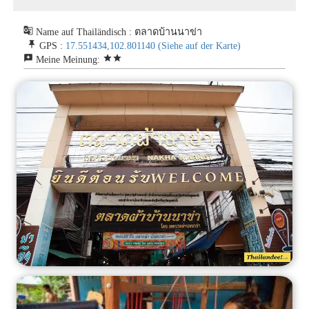
g_translate
Name auf Thailändisch : ตลาดบ้านนาข่า
push_pin
GPS :
17.551434,102.801140
(Siehe auf der Karte)
reviews
star
star
Meine Meinung: