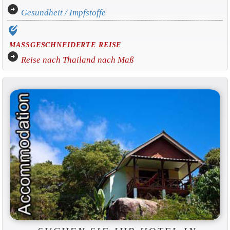
arrow_circle_right
Gesundheit / Impfstoffe
edit_location_alt
MASSGESCHNEIDERTE REISE
arrow_circle_right
Reise nach Thailand nach Maß