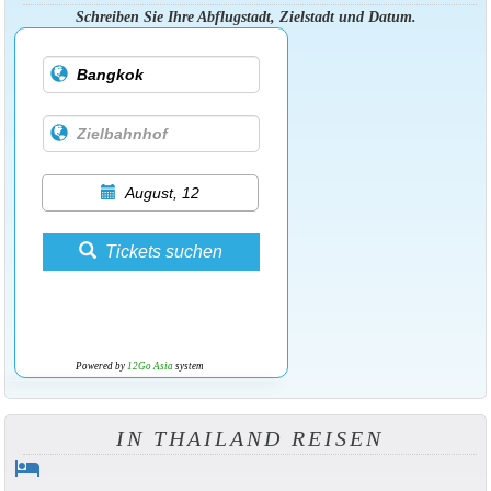
Schreiben Sie Ihre Abflugstadt, Zielstadt und Datum.
August, 12
Tickets suchen
Powered by
12Go Asia
system
IN THAILAND REISEN
hotel