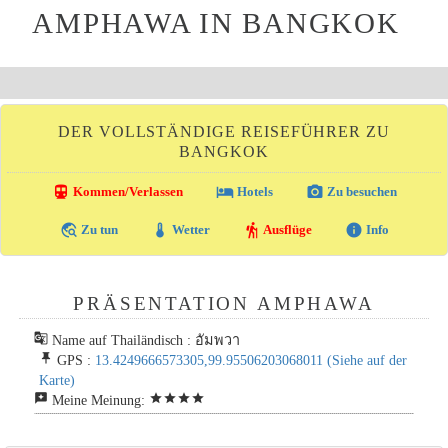
AMPHAWA IN BANGKOK
DER VOLLSTÄNDIGE REISEFÜHRER ZU
BANGKOK
directions_transit
local_hotel
photo_camera
Kommen/Verlassen
Hotels
Zu besuchen
travel_explore
thermostat
hiking
info
Zu tun
Wetter
Ausflüge
Info
PRÄSENTATION AMPHAWA
g_translate
Name auf Thailändisch : อัมพวา
push_pin
GPS :
13.4249666573305,99.95506203068011
(Siehe auf der
Karte)
reviews
star
star
star
star
Meine Meinung: