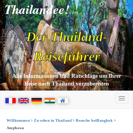
Thailandee!
com
Der Thailand-
Reiseführer
Alle Informationen und Ratschläge um Ihrer
Reise nach Thailand vorzubereiten
Willkommen
>
Zu sehen in Thailand
>
Besuche beiBangkok
>
Amphawa