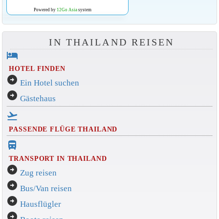
Powered by
12Go Asia
system
IN THAILAND REISEN
hotel
HOTEL FINDEN
arrow_circle_right
Ein Hotel suchen
arrow_circle_right
Gästehaus
flight_takeoff
PASSENDE FLÜGE THAILAND
directions_bus_filled
TRANSPORT IN THAILAND
arrow_circle_right
Zug reisen
arrow_circle_right
Bus/Van reisen
arrow_circle_right
Hausflügler
arrow_circle_right