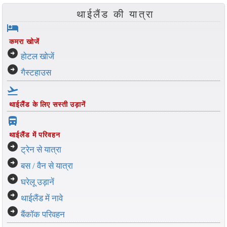
थाईलैंड की यात्रा
hotel
कमरा खोजें
arrow_circle_right
होटल खोजें
arrow_circle_right
गैस्टहाउस
flight_takeoff
थाईलैंड के लिए सस्ती उड़ानें
directions_bus_filled
थाईलैंड में परिवहन
arrow_circle_right
ट्रेन से यात्रा
arrow_circle_right
बस / वैन से यात्रा
arrow_circle_right
घरेलू उड़ानें
arrow_circle_right
थाईलैंड में नावे
arrow_circle_right
बैंकॉक परिवहन