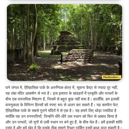
घने जंगल में, ऐतिहासिक पार्क के अरुण्यिक क्षेत्र में, सूचना केंद्र से ज्यादा दूर नहीं,
यह लंबा मंदिर आकर्षण से भरा है। इस इमारत के खंडहरों में प्रकृति और पत्थरों के
बीच एक वास्तविक मिश्रण है, जिसमें से बहुत कुछ नहीं बचा है। हालाँकि, हम इसकी
वास्तुकला के विभिन्न हिस्सों को स्पष्ट रूप से अलग कर सकते हैं। यह काम्फेंग फेट
ऐतिहासिक पार्क के सबसे पुराने मंदिरों में से एक है। यह हमारे लिए थोड़ा पसंदीदा है
क्योंकि यह उन वनस्पतियों, जिन्होंने धीरे-धीरे उस स्थान को फिर से आबाद किया है
और उन पत्थरों, जो युगों से उसी स्थान पर बने हुए हैं, के बीच मेल है। हमें इसकी शांति
पसंद है और हमें खेद है कि इसके ठीक सामने स्थित पार्किंग इसमें बाधा डाल सकती है।