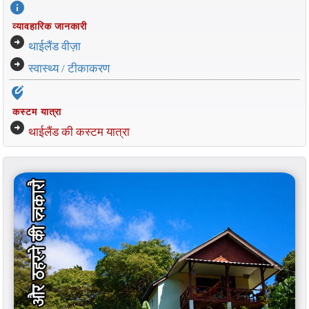
info
व्यावहारिक जानकारी
arrow_circle_right
थाईलैंड वीज़ा
arrow_circle_right
स्वास्थ्य / टीकाकरण
edit_location_alt
कस्टम यात्रा
arrow_circle_right
थाईलैंड की कस्टम यात्रा