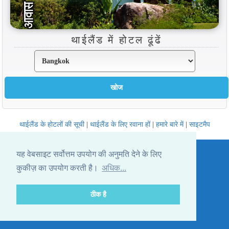
थाईलैंड में होटल ढूंढें
थाईलैंड के होटलों की सूची
|
थाईलैंड के लिए रवाना हों
|
हमारे बारे में
|
साइटमैप
Website © Thailandee.com - 2026
यह वेबसाइट सर्वोत्तम उपयोग की अनुमति देने के लिए
कुकीज़ का उपयोग करती है।
अधिक...
ठीक है