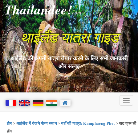
Thailandee!
com
थाईलैंड यात्रा गाइड
थाईलैंड की अपनी यात्रा तैयार करने के लिए सभी जानकारी
और सलाह
होम
>
थाईलैंड में देखने योग्य स्थान
>
यहाँ की यात्रा: Kamphaeng Phet
> वाट क्रू सी
होंग