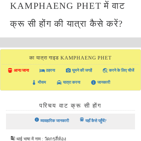
KAMPHAENG PHET में वाट
क्रू सी होंग की यात्रा कैसे करें?
का यात्रा गाइड KAMPHAENG PHET
directions_transit
local_hotel
photo_camera
travel_explore
आना/जाना
ठहरना
घूमने की जगहें
करने के लिए चीजें
thermostat
local_taxi
info
मौसम
यात्रा करना
जानकारी
परिचय वाट क्रू सी होंग
info
train
व्यावहारिक जानकारी
यहाँ कैसे पहुँचें?
g_translate
थाई भाषा में नाम : วัดกรุสี่ห้อง