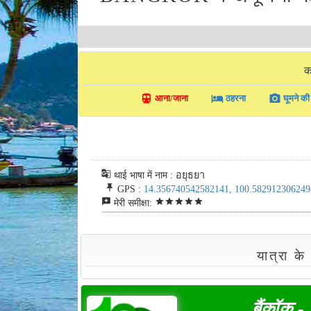
क
directions_transit
local_hotel
photo_camera
आना/जाना
ठहरना
घूमने की 
g_translate
थाई भाषा में नाम : อยุธยา
push_pin
GPS :
14.356740542582141, 100.582912306249
reviews
star
star
star
star
star
मेरी समीक्षा:
यात्रा क
बैंकॉक 