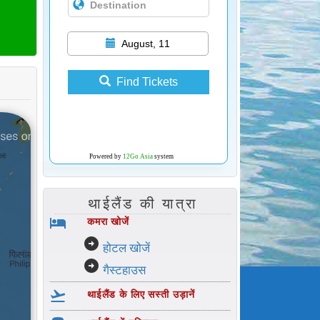
August, 11
Find Tickets
Powered by
12Go Asia
system
थाईलैंड की यात्रा
hotel
कमरा खोजें
arrow_circle_right
होटल खोजें
arrow_circle_right
गैस्टहाउस
flight_takeoff
थाईलैंड के लिए सस्ती उड़ानें