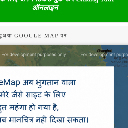
ऑनलाइन
 अयूथया GOOGLE MAP पर