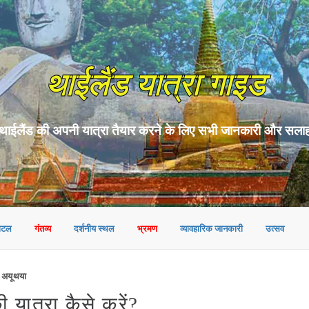
थाईलैंड यात्रा गाइड
थाईलैंड की अपनी यात्रा तैयार करने के लिए सभी जानकारी और सला
ोटल
गंतव्य
दर्शनीय स्थल
भ्रमण
व्यावहारिक जानकारी
उत्सव
 अयूथया
ात्रा कैसे करें?