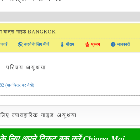
ा यात्रा गाइड BANGKOK
travel_explore
thermostat
hiking
info
जगहें
करने के लिए चीजें
मौसम
भ्रमण
जानकारी
परिचय अयूथया
82
(मानचित्र पर देखें)
े लिए व्यावहारिक गाइड अयूथया
- के लिए अपने टिकट बुक करें Chiang Mai