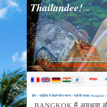
Thailandee!
com
परिवहन
ह
होम
>
थाईलैंड में देखने योग्य स्थान
>
यहाँ की यात्रा: Bangkok
>
BANGKOK में अयूथया की य