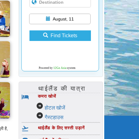
August, 11
Find Tickets
Powered by
12Go Asia
system
थाईलैंड की यात्रा
hotel
कमरा खोजें
arrow_circle_right
होटल खोजें
arrow_circle_right
गैस्टहाउस
flight_takeoff
थाईलैंड के लिए सस्ती उड़ानें
ली है,