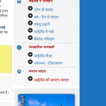
directions_bus_filled
थाईलैंड में परिवहन
ा
र
arrow_circle_right
ट्रेन से यात्रा
ोई इंजन
arrow_circle_right
नारियल
बस / वैन से यात्रा
arrow_circle_right
घरेलू उड़ानें
ो
थाई
arrow_circle_right
थाईलैंड में नावे
्केट एक
arrow_circle_right
बैंकॉक परिवहन
info
व्यावहारिक जानकारी
arrow_circle_right
थाईलैंड वीज़ा
arrow_circle_right
स्वास्थ्य / टीकाकरण
edit_location_alt
कस्टम यात्रा
arrow_circle_right
थाईलैंड की कस्टम यात्रा
ाते हैं।