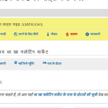
ा यात्रा गाइड AMPHAWA
travel_explore
thermostat
hiking
info
जगहें
करने के लिए चीजें
मौसम
भ्रमण
जानकारी
य था खा फ्लोटिंग मार्केट
train
hotel
नकारी
यहाँ कैसे पहुँचें?
पास के होटल
ं)
रना चाहते हैं, तो आप यहाँ
था खा फ्लोटिंग मार्केट के पास के होटलों की सूची
देख स