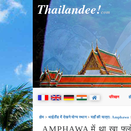
Thailandee!
com
परिवहन
ह
होम
>
थाईलैंड में देखने योग्य स्थान
>
यहाँ की यात्रा: Amphawa
>
AMPHAWA में था खा फ्लोटिं