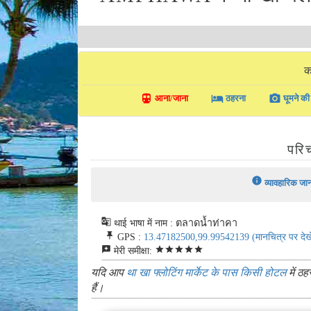
क
directions_transit
local_hotel
photo_camera
आना/जाना
ठहरना
घूमने की 
परिच
info
व्यावहारिक जा
g_translate
थाई भाषा में नाम : ตลาดน้ำท่าคา
push_pin
GPS :
13.47182500,99.99542139
(मानचित्र पर देखे
reviews
star
star
star
star
star
मेरी समीक्षा:
यदि आप
था खा फ्लोटिंग मार्केट के पास किसी होटल
में ठह
हैं।