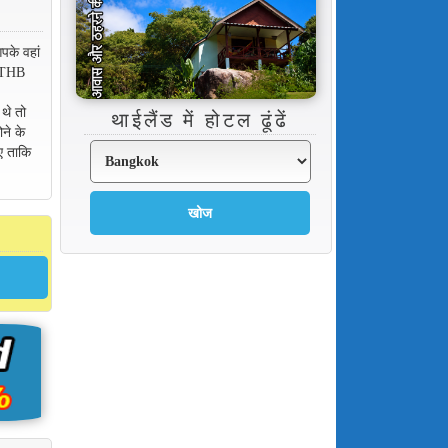
के वहां
0 THB
 थे तो
थाईलैंड में होटल ढूंढें
ने के
ाए ताकि