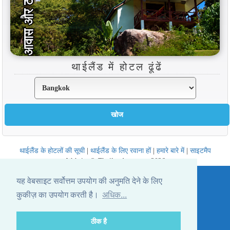
थाईलैंड में होटल ढूंढें
थाईलैंड के होटलों की सूची
|
थाईलैंड के लिए रवाना हों
|
हमारे बारे में
|
साइटमैप
Website © Thailandee.com - 2026
यह वेबसाइट सर्वोत्तम उपयोग की अनुमति देने के लिए
कुकीज़ का उपयोग करती है।
अधिक...
ठीक है