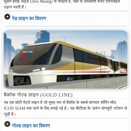
मुआंग हवाई अड्डे (Don Muang) से जोड़ती है, जहाँ से अधिकांश बजट एयरलाइंस
उड़ान भरती हैं।
arrow_circle_right
रेड लाइन का विवरण
बैंकॉक गोल्ड लाइन (GOLD LINE)
यह एक छोटी मेट्रो लाइन है जो मुख्य रूप से बैंकॉक के सबसे शानदार शॉपिंग मॉल,
ICON SIAM तक जाने के लिए बनाई गई है। यह बीटीएस के 'क्रुंग थोनबुरी' स्टेशन से
जुड़ी है।
arrow_circle_right
गोल्ड लाइन का विवरण