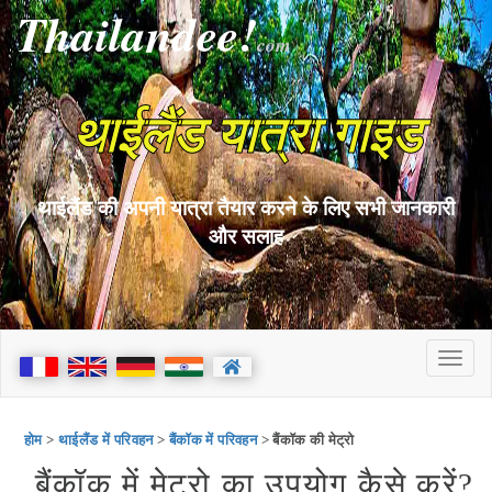
Thailandee!
com
थाईलैंड यात्रा गाइड
थाईलैंड की अपनी यात्रा तैयार करने के लिए सभी जानकारी
और सलाह
होम
>
थाईलैंड में परिवहन
>
बैंकॉक में परिवहन
> बैंकॉक की मेट्रो
बैंकॉक में मेट्रो का उपयोग कैसे करें?