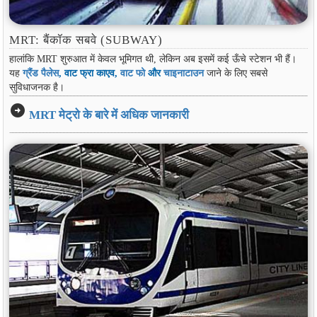
MRT: बैंकॉक सबवे (SUBWAY)
हालांकि MRT शुरुआत में केवल भूमिगत थी, लेकिन अब इसमें कई ऊँचे स्टेशन भी हैं।
यह
ग्रैंड पैलेस
, वाट फ्रा काएव,
वाट फो
और
चाइनाटाउन
जाने के लिए सबसे
सुविधाजनक है।
arrow_circle_right
MRT मेट्रो के बारे में अधिक जानकारी