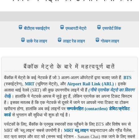
directions_railway
directions_railway
directions_railway
बीटीएस स्काईट्रेन
एमआरटी मेट्रो
एयरपोर्ट लिंक
directions_railway
directions_railway
directions_railway
डार्क रेड लाइन
लाइट रेड लाइन
गोल्डन लाइन
बैंकॉक मेट्रो के बारे में महत्वपूर्ण बातें
बैंकॉक में मेट्रो के कई नेटवर्क हैं जो 3 अलग-अलग ऑपरेटरों द्वारा चलाए जाते हैं:
BTS
(स्काईट्रेन),
MRT
(भूमिगत मेट्रो), और
Airport Rail Link (ARL)
। इसके
अलावा थाई रेलवे (SRT) की कुछ उपनगरीय लाइनें भी हैं
(
नीचे प्रत्येक मेट्रो का विवरण
देखें
)
। हालांकि ये नेटवर्क आपस में जुड़े हुए हैं, लेकिन प्रत्येक का अपना टिकट सिस्टम
है। इसका मतलब है कि एक नेटवर्क से दूसरे में जाने पर आपको नया टिकट या टोकन
खरीदना होगा, हालांकि अब कई लाइनों पर
सम्पर्करहित (contactless) डेबिट/क्रेडिट
कार्ड
से भुगतान की सुविधा भी शुरू हो गई है।
पर्यटकों के लिए, बैंकॉक के प्रमुख स्मारकों तक पहुँचने के लिए BTS और विशेष रूप से
MRT की 'ब्लू लाइन' सबसे उपयोगी है।
MRT ब्लू लाइन
चाइनाटाउन और ग्रैंड पैलेस,
वाट फ्रा काएव और वाट फो (सनम चाई स्टेशन - Sanam Chai) तक जाने के लिए सबसे