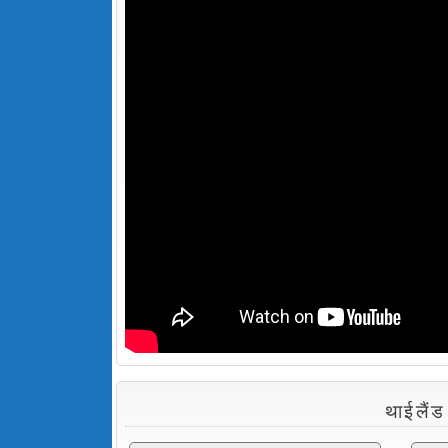
थाईलैंड