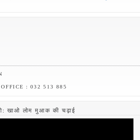
N
FFICE : 032 513 885
यो: खाओ लोम मुआक की चढ़ाई