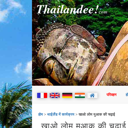
Thailandee!
com
परिवहन
ह
होम
>
थाईलैंड में कार्यक्रम
> खाओ लोम मुआक की चढ़ाई
खाओ लोम मुआक की चढ़ाई -