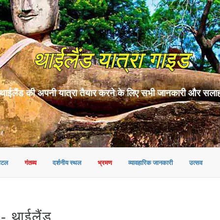
थाईलैंड यात्रा गाइड
थाईलैंड की अपनी यात्रा तैयार करने के लिए सभी जानकारी और सला
ोटल
गंतव्य
दर्शनीय स्थल
भ्रमण
व्यावहारिक जानकारी
उत्सव
 थाईलैंड