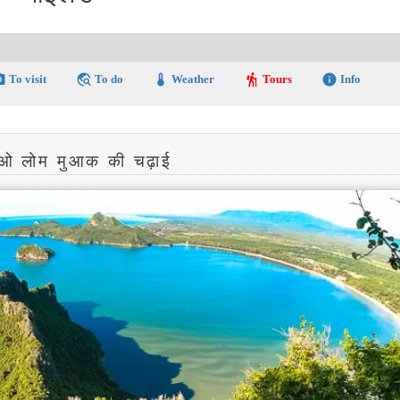
amera
travel_explore
thermostat
hiking
info
To visit
To do
Weather
Tours
Info
ओ लोम मुआक की चढ़ाई