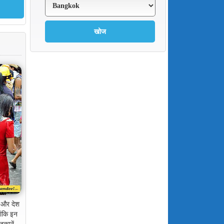
न और देश
ांकि इन
ुकानें