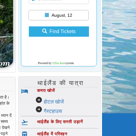
August, 12
Find Tickets
Powered by
12Go Asia
system
थाईलैंड की यात्रा
hotel
कमरा खोजें
ता है।
arrow_circle_right
होटल खोजें
ांत के
arrow_circle_right
गैस्टहाउस
्यान दें
flight_takeoff
े समय
थाईलैंड के लिए सस्ती उड़ानें
ह देखने
directions_bus_filled
पढ़ने
थाईलैंड में परिवहन