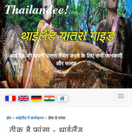
Thailandee!
com
थाईलैंड यात्रा गाइड
थाईलैंड की अपनी यात्रा तैयार करने के लिए सभी जानकारी
और सलाह
होम
>
थाईलैंड में कार्यक्रम
> ठीक है फांसा
ठीक है फांसा - थाईलैंड