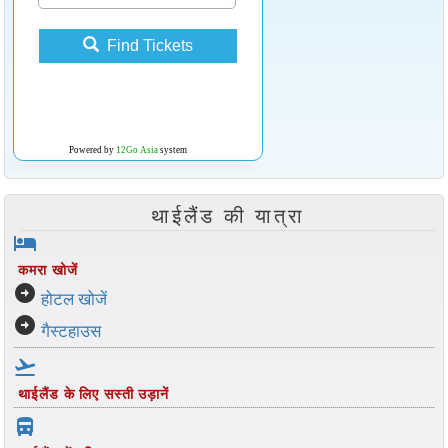
Find Tickets
Powered by
12Go Asia
system
थाईलैंड की यात्रा
hotel
कमरा खोजें
arrow_circle_right
होटल खोजें
arrow_circle_right
गैस्टहाउस
flight_takeoff
थाईलैंड के लिए सस्ती उड़ानें
directions_bus_filled