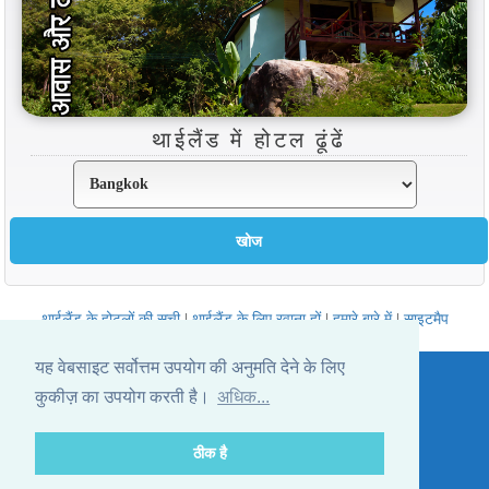
थाईलैंड में होटल ढूंढें
थाईलैंड के होटलों की सूची
|
थाईलैंड के लिए रवाना हों
|
हमारे बारे में
|
साइटमैप
Website © Thailandee.com - 2026
यह वेबसाइट सर्वोत्तम उपयोग की अनुमति देने के लिए
कुकीज़ का उपयोग करती है।
अधिक...
ठीक है