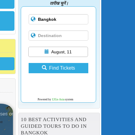
तारीख चुनें।
August, 11
Find Tickets
Powered by
12Go Asia
system
10 BEST ACTIVITIES AND
GUIDED TOURS TO DO IN
BANGKOK