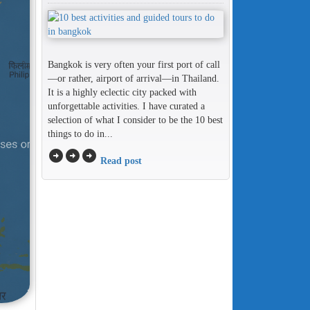
Bangkok is very often your first port of call
—or rather, airport of arrival—in Thailand.
It is a highly eclectic city packed with
unforgettable activities. I have curated a
selection of what I consider to be the 10 best
things to do in...
arrow_circle_right
arrow_circle_right
arrow_circle_right
Read post