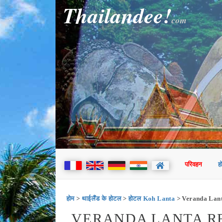
Thailandee!
com
परिवहन
ह
होम
>
थाईलैंड के होटल
>
होटल Koh Lanta
> Veranda Lant
VERANDA LANTA RE