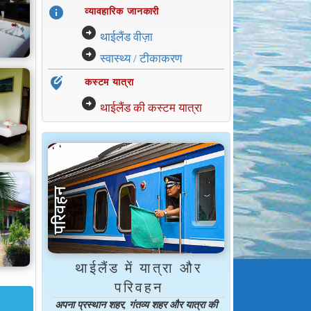
info
व्यावहारिक जानकारी
arrow_circle_right
थाईलैंड वीज़ा
arrow_circle_right
स्वास्थ्य / टीकाकरण
edit_location_alt
कस्टम यात्रा
arrow_circle_right
थाईलैंड की कस्टम यात्रा
थाईलैंड में यात्रा और
परिवहन
अपना प्रस्थान शहर, गंतव्य शहर और यात्रा की