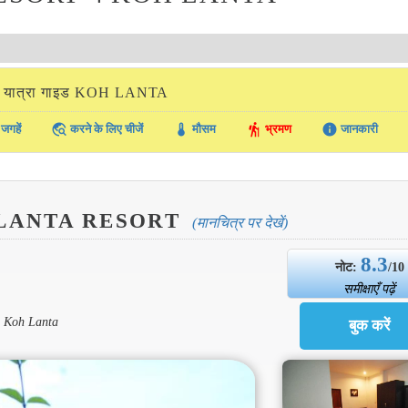
 यात्रा गाइड KOH LANTA
travel_explore
thermostat
hiking
info
जगहें
करने के लिए चीजें
मौसम
भ्रमण
जानकारी
LANTA RESORT
(मानचित्र पर देखें)
8.3
नोट:
/10
समीक्षाएँ पढ़ें
0 Koh Lanta