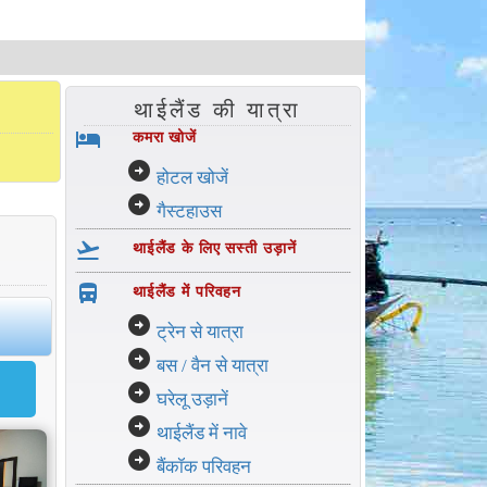
थाईलैंड की यात्रा
hotel
कमरा खोजें
arrow_circle_right
होटल खोजें
arrow_circle_right
गैस्टहाउस
flight_takeoff
थाईलैंड के लिए सस्ती उड़ानें
directions_bus_filled
थाईलैंड में परिवहन
arrow_circle_right
ट्रेन से यात्रा
arrow_circle_right
बस / वैन से यात्रा
arrow_circle_right
घरेलू उड़ानें
arrow_circle_right
थाईलैंड में नावे
arrow_circle_right
बैंकॉक परिवहन