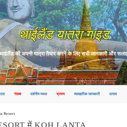
थाईलैंड यात्रा गाइड
थाईलैंड की अपनी यात्रा तैयार करने के लिए सभी जानकारी और सला
ोटल
गंतव्य
दर्शनीय स्थल
भ्रमण
व्यावहारिक जानकारी
उत्सव
a Resort
SORT में KOH LANTA