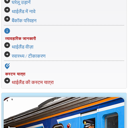
arrow_circle_right
घरेलू उड़ानें
arrow_circle_right
थाईलैंड में नावे
arrow_circle_right
बैंकॉक परिवहन
info
व्यावहारिक जानकारी
arrow_circle_right
थाईलैंड वीज़ा
arrow_circle_right
स्वास्थ्य / टीकाकरण
edit_location_alt
कस्टम यात्रा
arrow_circle_right
थाईलैंड की कस्टम यात्रा