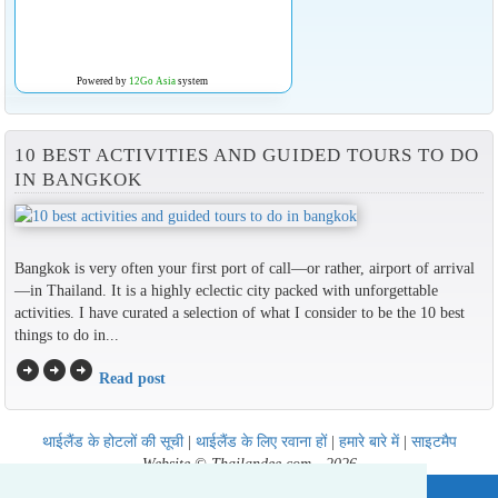
Powered by
12Go Asia
system
10 BEST ACTIVITIES AND GUIDED TOURS TO DO
IN BANGKOK
Bangkok is very often your first port of call—or rather, airport of arrival
—in Thailand. It is a highly eclectic city packed with unforgettable
activities. I have curated a selection of what I consider to be the 10 best
things to do in...
arrow_circle_right
arrow_circle_right
arrow_circle_right
Read post
थाईलैंड के होटलों की सूची
|
थाईलैंड के लिए रवाना हों
|
हमारे बारे में
|
साइटमैप
Website © Thailandee.com - 2026