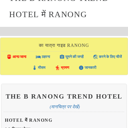
HOTEL में RANONG
का यात्रा गाइड RANONG
directions_transit
local_hotel
photo_camera
travel_explore
आना/जाना
ठहरना
घूमने की जगहें
करने के लिए चीजें
thermostat
hiking
info
मौसम
भ्रमण
जानकारी
THE B RANONG TREND HOTEL
(मानचित्र पर देखें)
HOTEL में RANONG