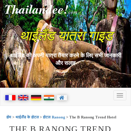
Thailandee!
com
थाईलैंड यात्रा गाइड
थाईलैंड की अपनी यात्रा तैयार करने के लिए सभी जानकारी
और सलाह
होम
>
थाईलैंड के होटल
>
होटल Ranong
> The B Ranong Trend Hotel
THE B RANONG TREND