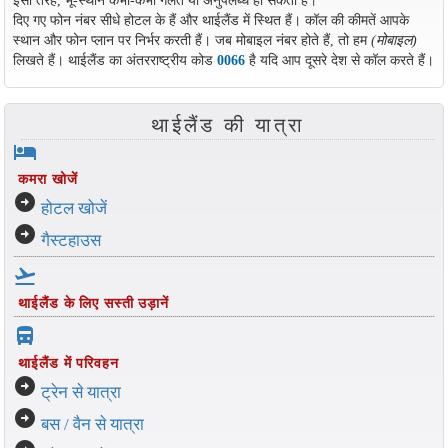
इसी तरह, भू-स्थान कभी-कभी गलत या अनुपलब्ध हो सकता है।
दिए गए फोन नंबर सीधे होटल के हैं और थाईलैंड में स्थित हैं। कॉल की कीमतें आपके
स्थान और फोन प्लान पर निर्भर करती हैं। जब मोबाइल नंबर होते हैं, तो हम
(मोबाइल)
लिखते हैं। थाईलैंड का अंतरराष्ट्रीय कोड
0066
है यदि आप दूसरे देश से कॉल करते हैं।
थाईलैंड की यात्रा
hotel
कमरा खोजें
arrow_circle_right
होटल खोजें
arrow_circle_right
गैस्टहाउस
flight_takeoff
थाईलैंड के लिए सस्ती उड़ानें
directions_bus_filled
थाईलैंड में परिवहन
arrow_circle_right
ट्रेन से यात्रा
arrow_circle_right
बस / वैन से यात्रा