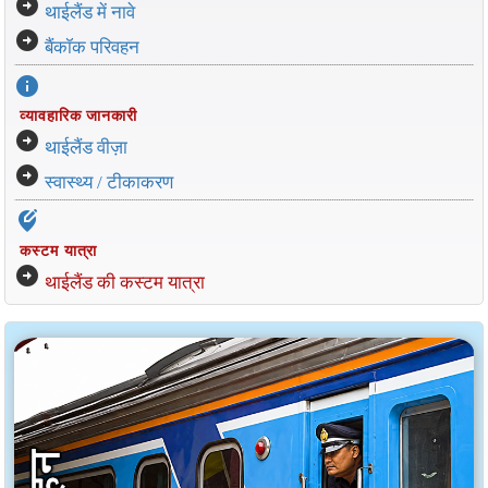
arrow_circle_right
थाईलैंड में नावे
arrow_circle_right
बैंकॉक परिवहन
info
व्यावहारिक जानकारी
arrow_circle_right
थाईलैंड वीज़ा
arrow_circle_right
स्वास्थ्य / टीकाकरण
edit_location_alt
कस्टम यात्रा
arrow_circle_right
थाईलैंड की कस्टम यात्रा