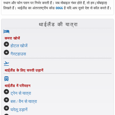
स्थान और फोन प्लान पर निर्भर करती हैं। जब मोबाइल नंबर होते हैं, तो हम
(मोबाइल)
लिखते हैं। थाईलैंड का अंतरराष्ट्रीय कोड
0066
है यदि आप दूसरे देश से कॉल करते हैं।
थाईलैंड की यात्रा
hotel
कमरा खोजें
arrow_circle_right
होटल खोजें
arrow_circle_right
गैस्टहाउस
flight_takeoff
थाईलैंड के लिए सस्ती उड़ानें
directions_bus_filled
थाईलैंड में परिवहन
arrow_circle_right
ट्रेन से यात्रा
arrow_circle_right
बस / वैन से यात्रा
arrow_circle_right
घरेलू उड़ानें