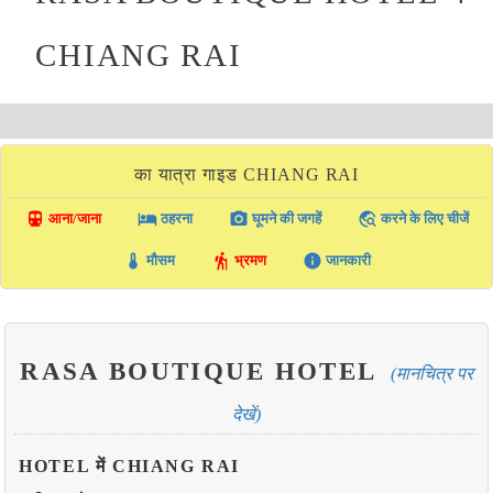
CHIANG RAI
का यात्रा गाइड CHIANG RAI
directions_transit
local_hotel
photo_camera
travel_explore
आना/जाना
ठहरना
घूमने की जगहें
करने के लिए चीजें
thermostat
hiking
info
मौसम
भ्रमण
जानकारी
RASA BOUTIQUE HOTEL
(मानचित्र पर
देखें)
HOTEL में CHIANG RAI