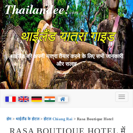
Thailandee!
com
थाईलैंड यात्रा गाइड
थाईलैंड की अपनी यात्रा तैयार करने के लिए सभी जानकारी
और सलाह
होम
>
थाईलैंड के होटल
>
होटल Chiang Rai
> Rasa Boutique Hotel
RASA BOUTIQUE HOTEL में