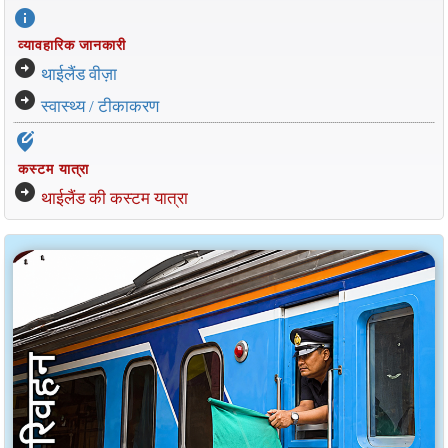
info
व्यावहारिक जानकारी
arrow_circle_right
थाईलैंड वीज़ा
arrow_circle_right
स्वास्थ्य / टीकाकरण
edit_location_alt
कस्टम यात्रा
arrow_circle_right
थाईलैंड की कस्टम यात्रा