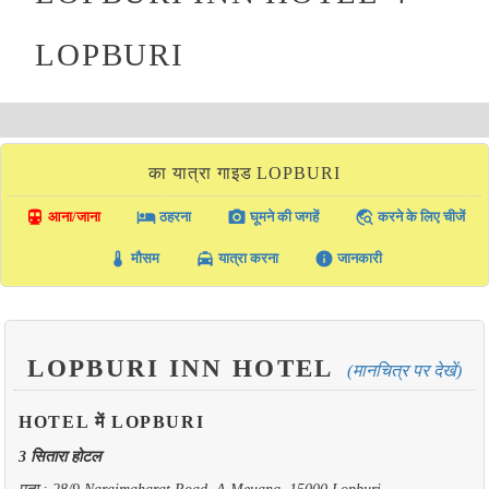
LOPBURI
का यात्रा गाइड LOPBURI
directions_transit
local_hotel
photo_camera
travel_explore
आना/जाना
ठहरना
घूमने की जगहें
करने के लिए चीजें
thermostat
local_taxi
info
मौसम
यात्रा करना
जानकारी
LOPBURI INN HOTEL
(मानचित्र पर देखें)
HOTEL में LOPBURI
3 सितारा होटल
पता : 28/9 Naraimaharat Road, A.Meuang, 15000 Lopburi