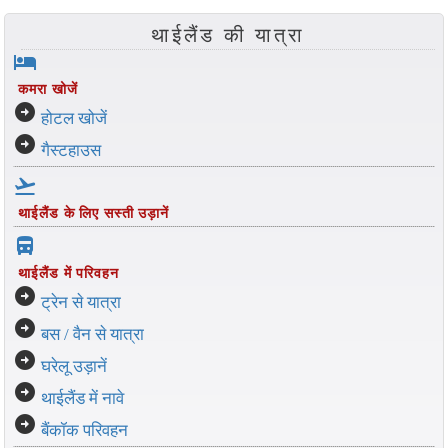
थाईलैंड की यात्रा
hotel
कमरा खोजें
arrow_circle_right
होटल खोजें
arrow_circle_right
गैस्टहाउस
flight_takeoff
थाईलैंड के लिए सस्ती उड़ानें
directions_bus_filled
थाईलैंड में परिवहन
arrow_circle_right
ट्रेन से यात्रा
arrow_circle_right
बस / वैन से यात्रा
arrow_circle_right
घरेलू उड़ानें
arrow_circle_right
थाईलैंड में नावे
arrow_circle_right
बैंकॉक परिवहन