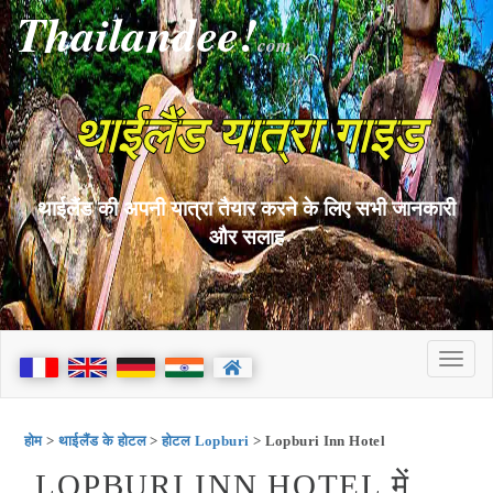
Thailandee!
com
थाईलैंड यात्रा गाइड
थाईलैंड की अपनी यात्रा तैयार करने के लिए सभी जानकारी
और सलाह
होम
>
थाईलैंड के होटल
>
होटल Lopburi
> Lopburi Inn Hotel
LOPBURI INN HOTEL में