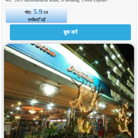
5.9
नोट:
/10
समीक्षाएँ पढ़ें