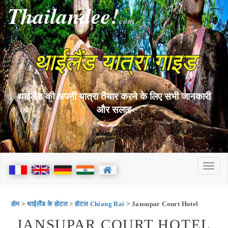
Thailandee!
com
थाईलैंड यात्रा गाइड
थाईलैंड की अपनी यात्रा तैयार करने के लिए सभी जानकारी
और सलाह
होम
>
थाईलैंड के होटल
>
होटल Chiang Rai
> Jansupar Court Hotel
JANSUPAR COURT HOTEL