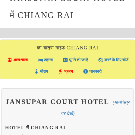
में CHIANG RAI
का यात्रा गाइड CHIANG RAI
directions_transit
local_hotel
photo_camera
travel_explore
आना/जाना
ठहरना
घूमने की जगहें
करने के लिए चीजें
thermostat
hiking
info
मौसम
भ्रमण
जानकारी
JANSUPAR COURT HOTEL
(मानचित्र
पर देखें)
HOTEL में CHIANG RAI