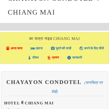
CHIANG MAI
का यात्रा गाइड CHIANG MAI
directions_transit
local_hotel
photo_camera
travel_explore
आना/जाना
ठहरना
घूमने की जगहें
करने के लिए चीजें
thermostat
hiking
info
मौसम
भ्रमण
जानकारी
CHAYAYON CONDOTEL
(मानचित्र पर
देखें)
HOTEL में CHIANG MAI