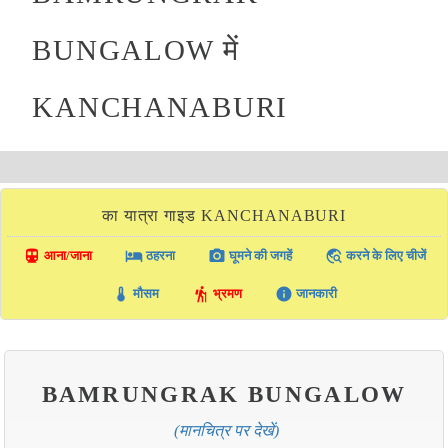
BUNGALOW में
KANCHANABURI
का यात्रा गाइड KANCHANABURI
directions_transit
local_hotel
photo_camera
travel_explore
आना/जाना
ठहरना
घूमने की जगहें
करने के लिए चीजें
thermostat
hiking
info
मौसम
भ्रमण
जानकारी
BAMRUNGRAK BUNGALOW
(मानचित्र पर देखें)