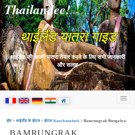
Thailandee!
com
थाईलैंड यात्रा गाइड
थाईलैंड की अपनी यात्रा तैयार करने के लिए सभी जानकारी
और सलाह
होम
>
थाईलैंड के होटल
>
होटल Kanchanaburi
> Bamrungrak Bungalow
BAMRUNGRAK