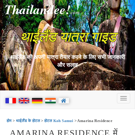
Thailandee!
com
थाईलैंड यात्रा गाइड
थाईलैंड की अपनी यात्रा तैयार करने के लिए सभी जानकारी
और सलाह
होम
>
थाईलैंड के होटल
>
होटल Koh Samui
> Amarina Residence
AMARINA RESIDENCE में