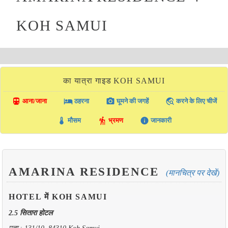
KOH SAMUI
का यात्रा गाइड KOH SAMUI
directions_transit
local_hotel
photo_camera
travel_explore
आना/जाना
ठहरना
घूमने की जगहें
करने के लिए चीजें
thermostat
hiking
info
मौसम
भ्रमण
जानकारी
AMARINA RESIDENCE
(मानचित्र पर देखें)
HOTEL में KOH SAMUI
2.5 सितारा होटल
पता : 131/10, 84310 Koh Samui