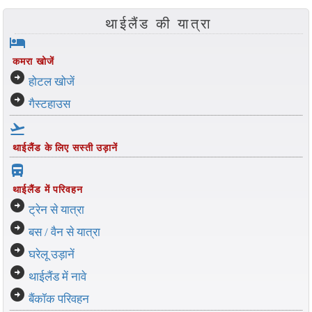
थाईलैंड की यात्रा
hotel
कमरा खोजें
arrow_circle_right
होटल खोजें
arrow_circle_right
गैस्टहाउस
flight_takeoff
थाईलैंड के लिए सस्ती उड़ानें
directions_bus_filled
थाईलैंड में परिवहन
arrow_circle_right
ट्रेन से यात्रा
arrow_circle_right
बस / वैन से यात्रा
arrow_circle_right
घरेलू उड़ानें
arrow_circle_right
थाईलैंड में नावे
arrow_circle_right
बैंकॉक परिवहन