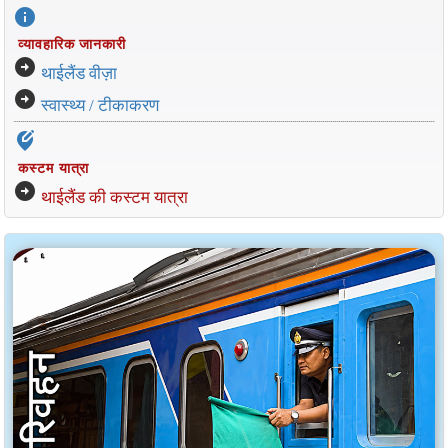
info
व्यावहारिक जानकारी
arrow_circle_right
थाईलैंड वीज़ा
arrow_circle_right
स्वास्थ्य / टीकाकरण
edit_location_alt
कस्टम यात्रा
arrow_circle_right
थाईलैंड की कस्टम यात्रा