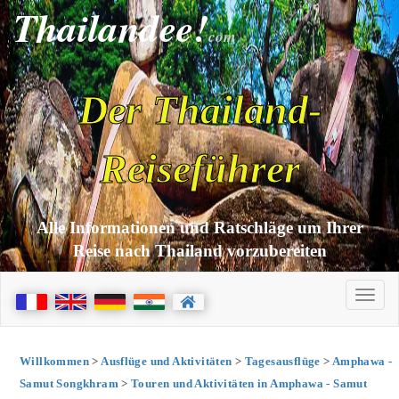
Thailandee!
com
Der Thailand-
Reiseführer
Alle Informationen und Ratschläge um Ihrer
Reise nach Thailand vorzubereiten
Willkommen
>
Ausflüge und Aktivitäten
>
Tagesausflüge
>
Amphawa -
Samut Songkhram
>
Touren und Aktivitäten in Amphawa - Samut