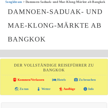
Songkhram
> Damnoen-Saduak- und Mae-Klong-Märkte ab Bangkok
DAMNOEN-SADUAK- UND
MAE-KLONG-MÄRKTE AB
BANGKOK
DER VOLLSTÄNDIGE REISEFÜHRER ZU
BANGKOK
directions_transit
local_hotel
photo_camera
Kommen/Verlassen
Hotels
Zu besuchen
travel_explore
thermostat
hiking
info
Zu tun
Wetter
Ausflüge
Info