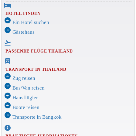
hotel
HOTEL FINDEN
arrow_circle_right
Ein Hotel suchen
arrow_circle_right
Gästehaus
flight_takeoff
PASSENDE FLÜGE THAILAND
directions_bus_filled
TRANSPORT IN THAILAND
arrow_circle_right
Zug reisen
arrow_circle_right
Bus/Van reisen
arrow_circle_right
Hausflügler
arrow_circle_right
Boote reisen
arrow_circle_right
Transporte in Bangkok
info