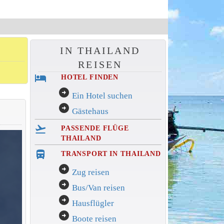
IN THAILAND
REISEN
hotel
HOTEL FINDEN
arrow_circle_right
Ein Hotel suchen
arrow_circle_right
Gästehaus
flight_takeoff
PASSENDE FLÜGE
THAILAND
directions_bus_filled
TRANSPORT IN THAILAND
arrow_circle_right
Zug reisen
arrow_circle_right
Bus/Van reisen
arrow_circle_right
Hausflügler
arrow_circle_right
Boote reisen