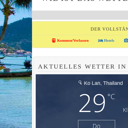
DER VOLLSTÄN
directions_transit
local_hotel
photo_came
Kommen/Verlassen
Hotels
AKTUELLES WETTER I