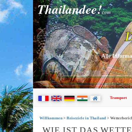
Thailandee!
com
D
Alle Informa
Transport
Willkommen
>
Reiseziele in Thailand
> Wetterberi
WIE IST DAS WETT