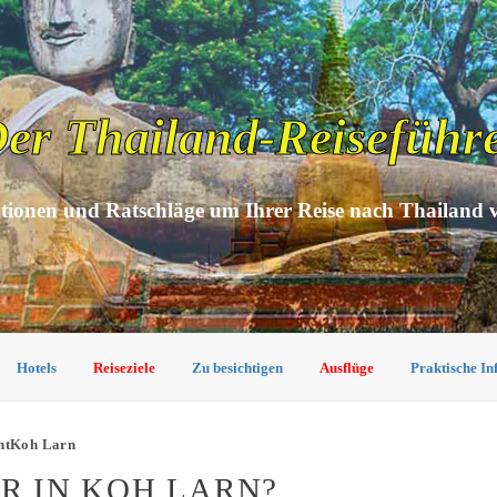
er Thailand-Reiseführ
tionen und Ratschläge um Ihrer Reise nach Thailand 
Hotels
Reiseziele
Zu besichtigen
Ausflüge
Praktische I
chtKoh Larn
ER IN KOH LARN?