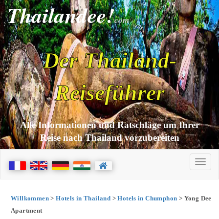
Thailandee!
com
Der Thailand-
Reiseführer
Alle Informationen und Ratschläge um Ihrer
Reise nach Thailand vorzubereiten
Willkommen
>
Hotels in Thailand
>
Hotels in Chumphon
> Yong Dee
Apartment