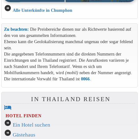
arrow_circle_right
Alle Unterkünfte in Chumphon
Zu beachten:
Die Preisbereiche dienen nur als Richtwerte basierend auf
den von uns gesammelten Informationen.
Ebenso kann die Geolokalisierung manchmal ungenau oder sogar fehlend
sein.
Die angegebenen Telefonnummern sind die direkten Nummern der
Einrichtungen und in Thailand registriert. Die Anrufkosten variieren je
nach Standort und Ihrem Telefontarif. Wenn es sich um
Mobilfunknummern handelt, wird
(mobil)
neben der Nummer angezeigt.
Die internationale Vorwahl für Thailand ist
0066
.
IN THAILAND REISEN
hotel
HOTEL FINDEN
arrow_circle_right
Ein Hotel suchen
arrow_circle_right
Gästehaus