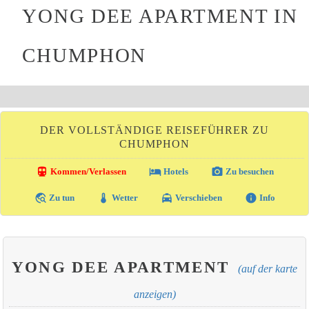
YONG DEE APARTMENT IN
CHUMPHON
DER VOLLSTÄNDIGE REISEFÜHRER ZU
CHUMPHON
directions_transit
local_hotel
photo_camera
Kommen/Verlassen
Hotels
Zu besuchen
travel_explore
thermostat
local_taxi
info
Zu tun
Wetter
Verschieben
Info
YONG DEE APARTMENT
(auf der karte
anzeigen)