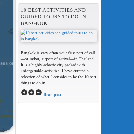
10 BEST ACTIVITIES AND
GUIDED TOURS TO DO IN
BANGKOK
Bangkok is very often your first port of call
—or rather, airport of arrival—in Thailand.
It is a highly eclectic city packed with
unforgettable activities. I have curated a
selection of what I consider to be the 10 best
things to do in...
arrow_circle_right
arrow_circle_right
arrow_circle_right
Read post