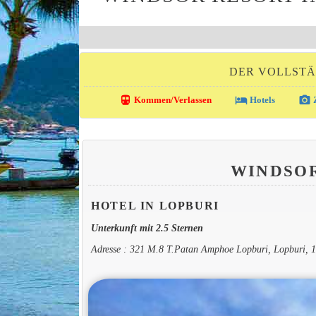
DER VOLLSTÄ
directions_transit
local_hotel
photo_camera
Kommen/Verlassen
Hotels
Z
WINDSO
HOTEL IN LOPBURI
Unterkunft mit 2.5 Sternen
Adresse : 321 M.8 T.Patan Amphoe Lopburi, Lopburi, 