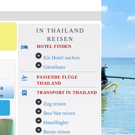
IN THAILAND
REISEN
hotel
HOTEL FINDEN
arrow_circle_right
Ein Hotel suchen
arrow_circle_right
Gästehaus
flight_takeoff
PASSENDE FLÜGE
THAILAND
10
directions_bus_filled
TRANSPORT IN THAILAND
en
arrow_circle_right
Zug reisen
arrow_circle_right
Bus/Van reisen
arrow_circle_right
Hausflügler
arrow_circle_right
Boote reisen