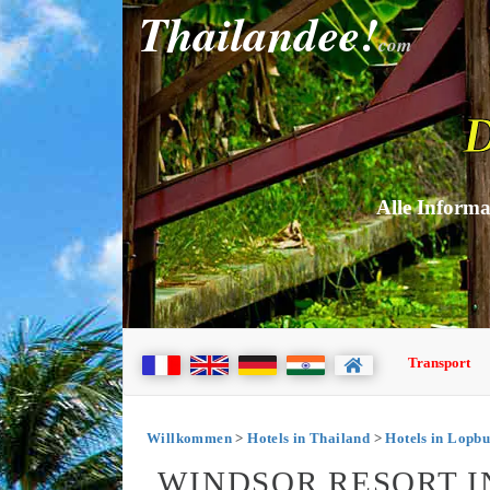
Thailandee!
com
D
Alle Informa
Transport
Willkommen
>
Hotels in Thailand
>
Hotels in Lopbu
WINDSOR RESORT I