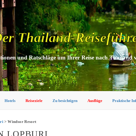
er Thailand-Reiseführ
tionen und Ratschläge um Ihrer Reise nach Thailand 
Hotels
Reiseziele
Zu besichtigen
Ausflüge
Praktische I
ri
> Windsor Resort
N LOPBURI