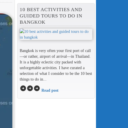
10 BEST ACTIVITIES AND
GUIDED TOURS TO DO IN
BANGKOK
Bangkok is very often your first port of call
—or rather, airport of arrival—in Thailand.
It is a highly eclectic city packed with
unforgettable activities. I have curated a
selection of what I consider to be the 10 best
things to do in...
arrow_circle_right
arrow_circle_right
arrow_circle_right
Read post