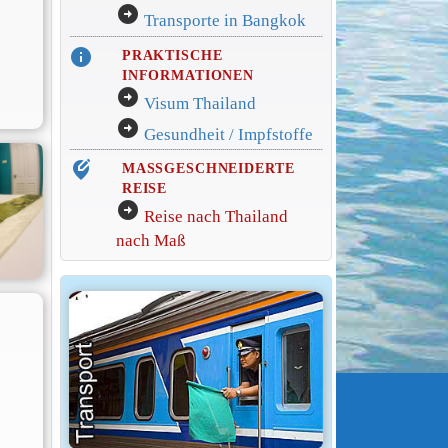
arrow_circle_right
Transporte in Bangkok
info
PRAKTISCHE
INFORMATIONEN
arrow_circle_right
Visum Thailand
arrow_circle_right
Gesundheit / Impfstoffe
edit_location_alt
MASSGESCHNEIDERTE
REISE
arrow_circle_right
Reise nach Thailand
nach Maß