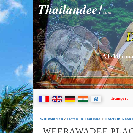
Thailandee!
com
D
Alle Informa
Transport
Willkommen
>
Hotels in Thailand
>
Hotels in Khon
WEERAWADEE PLAC