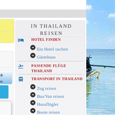
IN THAILAND
REISEN
hotel
HOTEL FINDEN
arrow_circle_right
Ein Hotel suchen
arrow_circle_right
Gästehaus
flight_takeoff
PASSENDE FLÜGE
THAILAND
10
directions_bus_filled
TRANSPORT IN THAILAND
en
arrow_circle_right
Zug reisen
arrow_circle_right
Bus/Van reisen
arrow_circle_right
Hausflügler
arrow_circle_right
Boote reisen