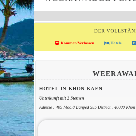
DER VOLLSTÄN
directions_transit
local_hotel
photo_came
Kommen/Verlassen
Hotels
WEERAWA
HOTEL IN KHON KAEN
Unterkunft mit 2 Sternen
Adresse : 405 Moo.8 Banped Sub District , 40000 Khon