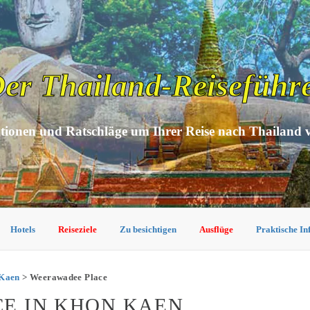
er Thailand-Reiseführ
tionen und Ratschläge um Ihrer Reise nach Thailand 
Hotels
Reiseziele
Zu besichtigen
Ausflüge
Praktische I
 Kaen
> Weerawadee Place
E IN KHON KAEN