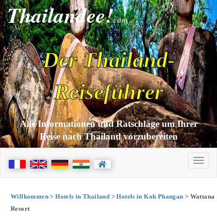
Thailandee!
com
Der Thailand-
Reiseführer
Alle Informationen und Ratschläge um Ihrer
Reise nach Thailand vorzubereiten
Willkommen
>
Hotels in Thailand
>
Hotels in Koh Phangan
> Wattana
Resort