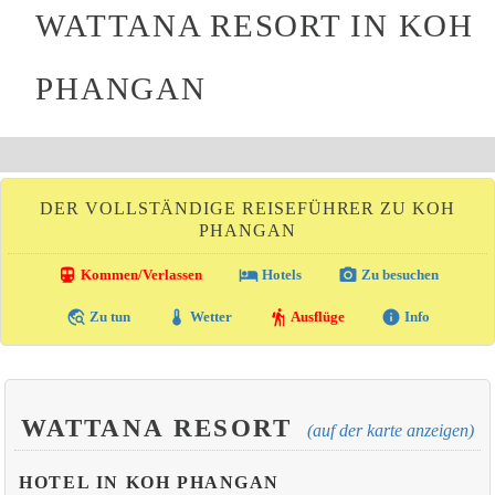
WATTANA RESORT IN KOH
PHANGAN
DER VOLLSTÄNDIGE REISEFÜHRER ZU KOH
PHANGAN
directions_transit
local_hotel
photo_camera
Kommen/Verlassen
Hotels
Zu besuchen
travel_explore
thermostat
hiking
info
Zu tun
Wetter
Ausflüge
Info
WATTANA RESORT
(auf der karte anzeigen)
HOTEL IN KOH PHANGAN