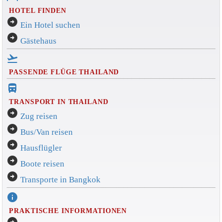
HOTEL FINDEN
arrow_circle_right
Ein Hotel suchen
arrow_circle_right
Gästehaus
flight_takeoff
PASSENDE FLÜGE THAILAND
directions_bus_filled
TRANSPORT IN THAILAND
arrow_circle_right
Zug reisen
arrow_circle_right
Bus/Van reisen
arrow_circle_right
Hausflügler
arrow_circle_right
Boote reisen
arrow_circle_right
Transporte in Bangkok
info
PRAKTISCHE INFORMATIONEN