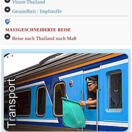
arrow_circle_right
Visum Thailand
arrow_circle_right
Gesundheit / Impfstoffe
edit_location_alt
MASSGESCHNEIDERTE REISE
arrow_circle_right
Reise nach Thailand nach Maß