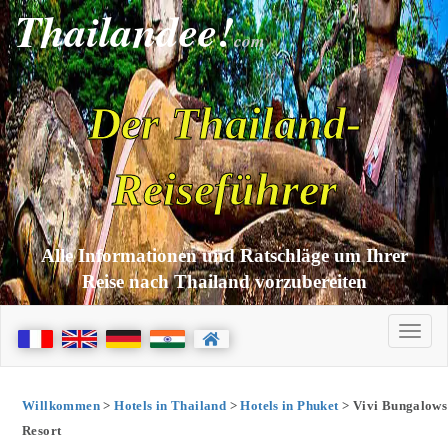
Thailandee!
com
Der Thailand-
Reiseführer
Alle Informationen und Ratschläge um Ihrer
Reise nach Thailand vorzubereiten
Willkommen
>
Hotels in Thailand
>
Hotels in Phuket
> Vivi Bungalows
Resort