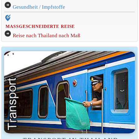
arrow_circle_right
Gesundheit / Impfstoffe
edit_location_alt
MASSGESCHNEIDERTE REISE
arrow_circle_right
Reise nach Thailand nach Maß