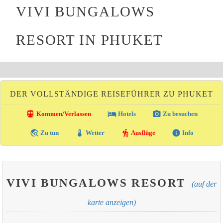
VIVI BUNGALOWS
RESORT IN PHUKET
DER VOLLSTÄNDIGE REISEFÜHRER ZU PHUKET
directions_transit
local_hotel
photo_camera
Kommen/Verlassen
Hotels
Zu besuchen
travel_explore
thermostat
hiking
info
Zu tun
Wetter
Ausflüge
Info
VIVI BUNGALOWS RESORT
(auf der
karte anzeigen)