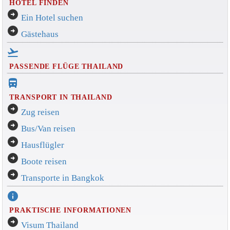
HOTEL FINDEN
arrow_circle_right
Ein Hotel suchen
arrow_circle_right
Gästehaus
flight_takeoff
PASSENDE FLÜGE THAILAND
directions_bus_filled
TRANSPORT IN THAILAND
arrow_circle_right
Zug reisen
arrow_circle_right
Bus/Van reisen
arrow_circle_right
Hausflügler
arrow_circle_right
Boote reisen
arrow_circle_right
Transporte in Bangkok
info
PRAKTISCHE INFORMATIONEN
arrow_circle_right
Visum Thailand