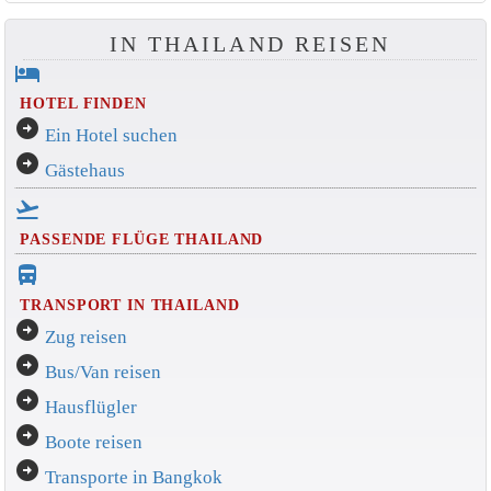
IN THAILAND REISEN
hotel
HOTEL FINDEN
arrow_circle_right
Ein Hotel suchen
arrow_circle_right
Gästehaus
flight_takeoff
PASSENDE FLÜGE THAILAND
directions_bus_filled
TRANSPORT IN THAILAND
arrow_circle_right
Zug reisen
arrow_circle_right
Bus/Van reisen
arrow_circle_right
Hausflügler
arrow_circle_right
Boote reisen
arrow_circle_right
Transporte in Bangkok