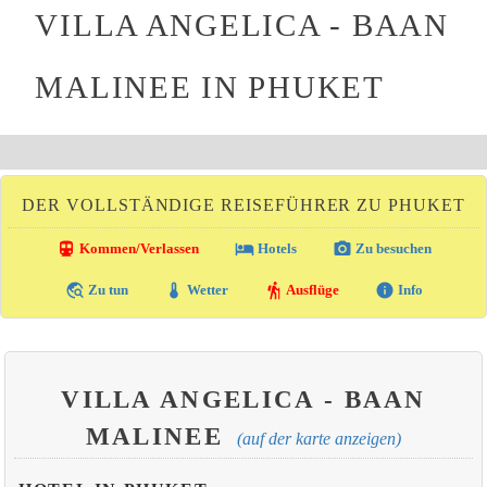
VILLA ANGELICA - BAAN
MALINEE IN PHUKET
DER VOLLSTÄNDIGE REISEFÜHRER ZU PHUKET
directions_transit
local_hotel
photo_camera
Kommen/Verlassen
Hotels
Zu besuchen
travel_explore
thermostat
hiking
info
Zu tun
Wetter
Ausflüge
Info
VILLA ANGELICA - BAAN
MALINEE
(auf der karte anzeigen)