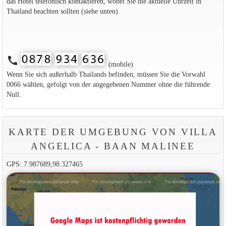
das Hotel telefonisch kontaktieren, wobei Sie die aktuelle Uhrzeit in
Thailand beachten sollten (siehe unten).
call
(mobile)
Wenn Sie sich außerhalb Thailands befinden, müssen Sie die Vorwahl
0066 wählen, gefolgt von der angegebenen Nummer ohne die führende
Null.
KARTE DER UMGEBUNG VON VILLA
ANGELICA - BAAN MALINEE
GPS: 7.987689,98.327465