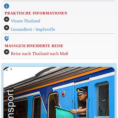
info
PRAKTISCHE INFORMATIONEN
arrow_circle_right
Visum Thailand
arrow_circle_right
Gesundheit / Impfstoffe
edit_location_alt
MASSGESCHNEIDERTE REISE
arrow_circle_right
Reise nach Thailand nach Maß