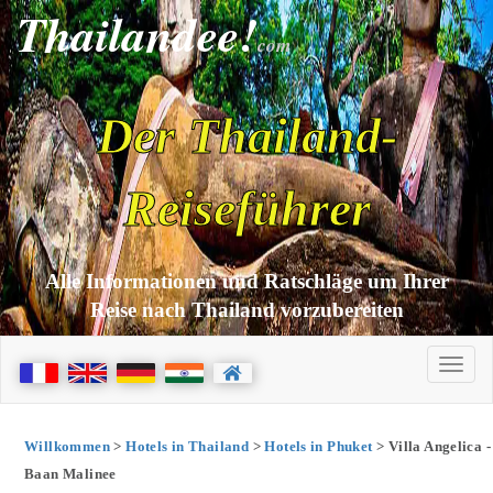
Thailandee!
com
Der Thailand-
Reiseführer
Alle Informationen und Ratschläge um Ihrer
Reise nach Thailand vorzubereiten
Willkommen
>
Hotels in Thailand
>
Hotels in Phuket
> Villa Angelica -
Baan Malinee