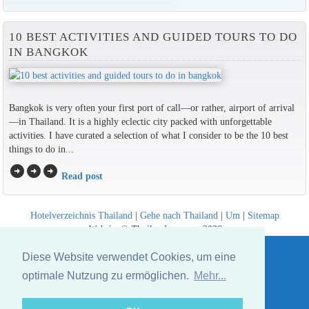
10 BEST ACTIVITIES AND GUIDED TOURS TO DO
IN BANGKOK
Bangkok is very often your first port of call—or rather, airport of arrival
—in Thailand. It is a highly eclectic city packed with unforgettable
activities. I have curated a selection of what I consider to be the 10 best
things to do in...
arrow_circle_right
arrow_circle_right
arrow_circle_right
Read post
Hotelverzeichnis Thailand
|
Gehe nach Thailand
|
Um
|
Sitemap
Website © Thailandee.com - 2026
Diese Website verwendet Cookies, um eine
optimale Nutzung zu ermöglichen.
Mehr...