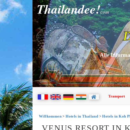
Thailandee!
com
D
Alle Informa
Transport
Willkommen
>
Hotels in Thailand
>
Hotels in Koh 
VENUS RESORT IN