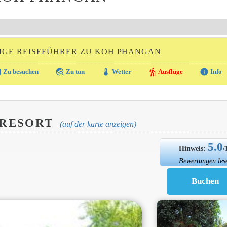
IGE REISEFÜHRER ZU KOH PHANGAN
ra
travel_explore
thermostat
hiking
info
Zu besuchen
Zu tun
Wetter
Ausflüge
Info
 RESORT
(auf der karte anzeigen)
5.0
Hinweis:
/
Bewertungen les