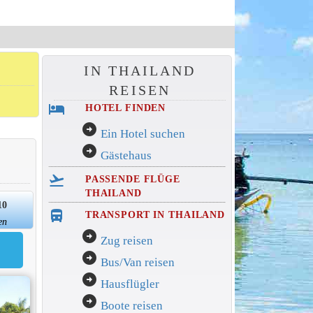
IN THAILAND
REISEN
hotel
HOTEL FINDEN
arrow_circle_right
Ein Hotel suchen
arrow_circle_right
Gästehaus
flight_takeoff
PASSENDE FLÜGE
THAILAND
10
directions_bus_filled
TRANSPORT IN THAILAND
en
arrow_circle_right
Zug reisen
arrow_circle_right
Bus/Van reisen
arrow_circle_right
Hausflügler
arrow_circle_right
Boote reisen