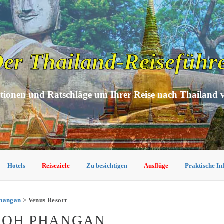
er Thailand-Reiseführ
tionen und Ratschläge um Ihrer Reise nach Thailand 
Hotels
Reiseziele
Zu besichtigen
Ausflüge
Praktische I
Phangan
> Venus Resort
 KOH PHANGAN