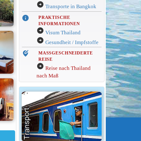
arrow_circle_right
Transporte in Bangkok
info
PRAKTISCHE
INFORMATIONEN
arrow_circle_right
Visum Thailand
arrow_circle_right
Gesundheit / Impfstoffe
edit_location_alt
MASSGESCHNEIDERTE
REISE
arrow_circle_right
Reise nach Thailand
nach Maß