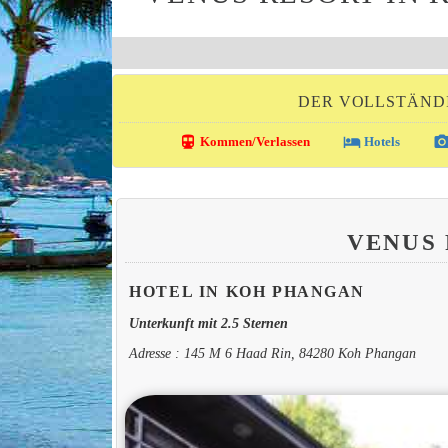
DER VOLLSTÄND
directions_transit
local_hotel
photo_came
Kommen/Verlassen
Hotels
VENUS
HOTEL IN KOH PHANGAN
Unterkunft mit 2.5 Sternen
Adresse : 145 M 6 Haad Rin, 84280 Koh Phangan