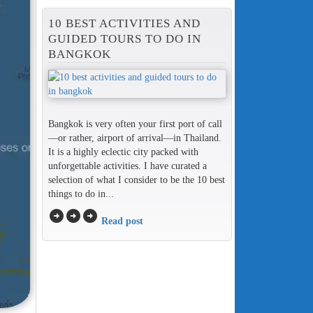
10 BEST ACTIVITIES AND
GUIDED TOURS TO DO IN
BANGKOK
Bangkok is very often your first port of call
—or rather, airport of arrival—in Thailand.
It is a highly eclectic city packed with
unforgettable activities. I have curated a
selection of what I consider to be the 10 best
things to do in...
arrow_circle_right
arrow_circle_right
arrow_circle_right
Read post