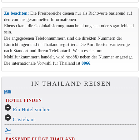
Zu beachten:
Die Preisbereiche dienen nur als Richtwerte basierend auf
den von uns gesammelten Informationen.
Ebenso kann die Geolokalisierung manchmal ungenau oder sogar fehlend
sein.
Die angegebenen Telefonnummern sind die direkten Nummern der
Einrichtungen und in Thailand registriert. Die Anrufkosten variieren je
nach Standort und Ihrem Telefontarif. Wenn es sich um
Mobilfunknummern handelt, wird
(mobil)
neben der Nummer angezeigt.
Die internationale Vorwahl für Thailand ist
0066
.
IN THAILAND REISEN
hotel
HOTEL FINDEN
arrow_circle_right
Ein Hotel suchen
arrow_circle_right
Gästehaus
flight_takeoff
PASSENDE FLÜGE THAILAND