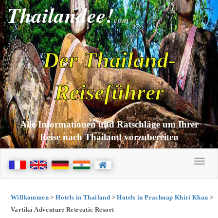
Thailandee!
com
Der Thailand-
Reiseführer
Alle Informationen und Ratschläge um Ihrer
Reise nach Thailand vorzubereiten
Willkommen
>
Hotels in Thailand
>
Hotels in Prachuap Khiri Khan
>
Vartika Adventure Retreatic Resort