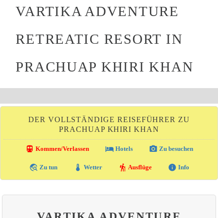
VARTIKA ADVENTURE
RETREATIC RESORT IN
PRACHUAP KHIRI KHAN
DER VOLLSTÄNDIGE REISEFÜHRER ZU
PRACHUAP KHIRI KHAN
directions_transit
local_hotel
photo_camera
Kommen/Verlassen
Hotels
Zu besuchen
travel_explore
thermostat
hiking
info
Zu tun
Wetter
Ausflüge
Info
VARTIKA ADVENTURE