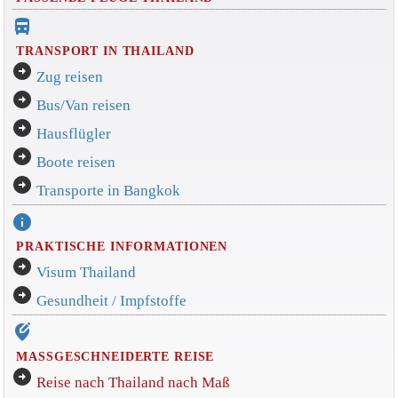
directions_bus_filled
TRANSPORT IN THAILAND
arrow_circle_right
Zug reisen
arrow_circle_right
Bus/Van reisen
arrow_circle_right
Hausflügler
arrow_circle_right
Boote reisen
arrow_circle_right
Transporte in Bangkok
info
PRAKTISCHE INFORMATIONEN
arrow_circle_right
Visum Thailand
arrow_circle_right
Gesundheit / Impfstoffe
edit_location_alt
MASSGESCHNEIDERTE REISE
arrow_circle_right
Reise nach Thailand nach Maß