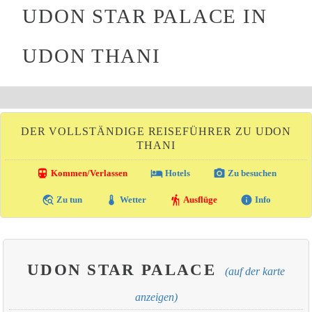
UDON STAR PALACE IN
UDON THANI
DER VOLLSTÄNDIGE REISEFÜHRER ZU UDON
THANI
directions_transit
local_hotel
photo_camera
Kommen/Verlassen
Hotels
Zu besuchen
travel_explore
thermostat
hiking
info
Zu tun
Wetter
Ausflüge
Info
UDON STAR PALACE
(auf der karte
anzeigen)