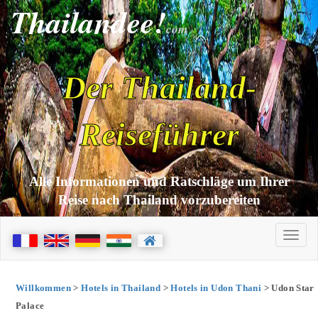
Thailandee!
com
Der Thailand-
Reiseführer
Alle Informationen und Ratschläge um Ihrer
Reise nach Thailand vorzubereiten
Willkommen
>
Hotels in Thailand
>
Hotels in Udon Thani
> Udon Star
Palace