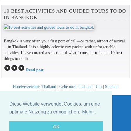
10 BEST ACTIVITIES AND GUIDED TOURS TO DO
IN BANGKOK
Bangkok is very often your first port of call—or rather, airport of arrival
—in Thailand. It is a highly eclectic city packed with unforgettable
activities. I have curated a selection of what I consider to be the 10 best
things to do in...
arrow_circle_right
arrow_circle_right
arrow_circle_right
Read post
Hotelverzeichnis Thailand
|
Gehe nach Thailand
|
Um
|
Sitemap
Website © Thailandee.com - 2026
Diese Website verwendet Cookies, um eine
optimale Nutzung zu ermöglichen.
Mehr...
OK