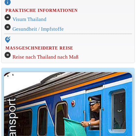
info
PRAKTISCHE INFORMATIONEN
arrow_circle_right
Visum Thailand
arrow_circle_right
Gesundheit / Impfstoffe
edit_location_alt
MASSGESCHNEIDERTE REISE
arrow_circle_right
Reise nach Thailand nach Maß