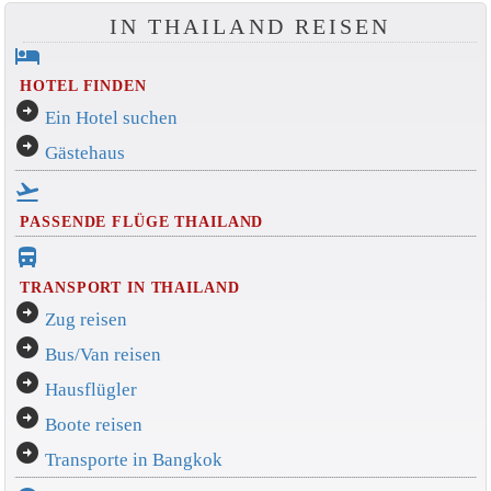
IN THAILAND REISEN
hotel
HOTEL FINDEN
arrow_circle_right
Ein Hotel suchen
arrow_circle_right
Gästehaus
flight_takeoff
PASSENDE FLÜGE THAILAND
directions_bus_filled
TRANSPORT IN THAILAND
arrow_circle_right
Zug reisen
arrow_circle_right
Bus/Van reisen
arrow_circle_right
Hausflügler
arrow_circle_right
Boote reisen
arrow_circle_right
Transporte in Bangkok