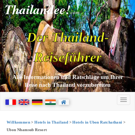
Thailandee!
com
Der Thailand-
Reiseführer
Alle Informationen und Ratschläge um Ihrer
Reise nach Thailand vorzubereiten
Willkommen
>
Hotels in Thailand
>
Hotels in Ubon Ratchathani
>
Ubon Nhamsub Resort