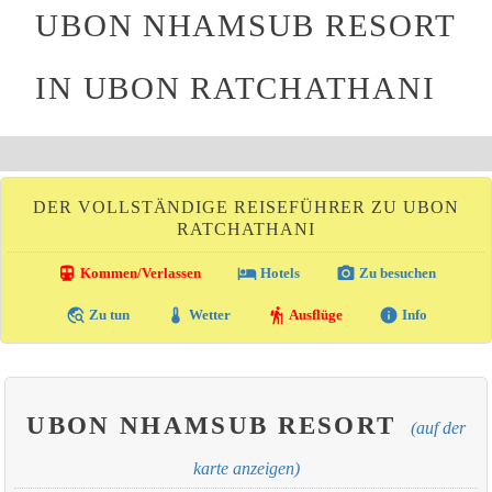
UBON NHAMSUB RESORT
IN UBON RATCHATHANI
DER VOLLSTÄNDIGE REISEFÜHRER ZU UBON
RATCHATHANI
directions_transit
local_hotel
photo_camera
Kommen/Verlassen
Hotels
Zu besuchen
travel_explore
thermostat
hiking
info
Zu tun
Wetter
Ausflüge
Info
UBON NHAMSUB RESORT
(auf der
karte anzeigen)