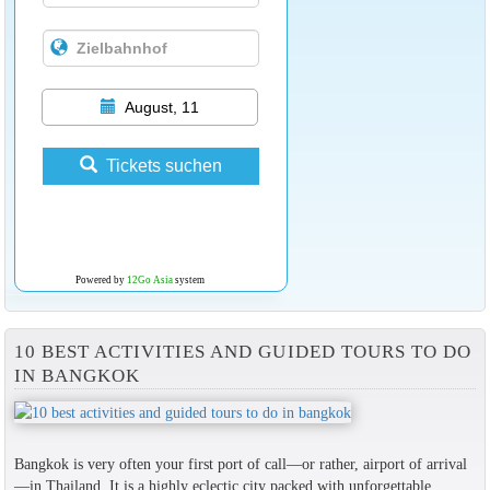
August, 11
Tickets suchen
Powered by
12Go Asia
system
10 BEST ACTIVITIES AND GUIDED TOURS TO DO
IN BANGKOK
Bangkok is very often your first port of call—or rather, airport of arrival
—in Thailand. It is a highly eclectic city packed with unforgettable