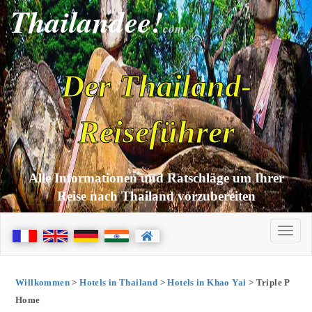
Thailandee!
com
Der Thailand-
Reiseführer
Alle Informationen und Ratschläge um Ihrer
Reise nach Thailand vorzubereiten
Willkommen
>
Hotels in Thailand
>
Hotels in Khao Yai
> Triple P
Home