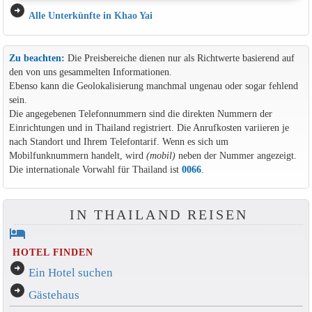
arrow_circle_right
Alle Unterkünfte in Khao Yai
Zu beachten:
Die Preisbereiche dienen nur als Richtwerte basierend auf
den von uns gesammelten Informationen.
Ebenso kann die Geolokalisierung manchmal ungenau oder sogar fehlend
sein.
Die angegebenen Telefonnummern sind die direkten Nummern der
Einrichtungen und in Thailand registriert. Die Anrufkosten variieren je
nach Standort und Ihrem Telefontarif. Wenn es sich um
Mobilfunknummern handelt, wird
(mobil)
neben der Nummer angezeigt.
Die internationale Vorwahl für Thailand ist
0066
.
IN THAILAND REISEN
hotel
HOTEL FINDEN
arrow_circle_right
Ein Hotel suchen
arrow_circle_right
Gästehaus