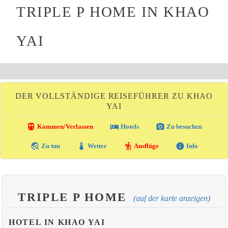
TRIPLE P HOME IN KHAO
YAI
DER VOLLSTÄNDIGE REISEFÜHRER ZU KHAO
YAI
directions_transit
local_hotel
photo_camera
Kommen/Verlassen
Hotels
Zu besuchen
travel_explore
thermostat
hiking
info
Zu tun
Wetter
Ausflüge
Info
TRIPLE P HOME
(auf der karte anzeigen)
HOTEL IN KHAO YAI