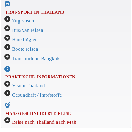
directions_bus_filled
TRANSPORT IN THAILAND
arrow_circle_right
Zug reisen
arrow_circle_right
Bus/Van reisen
arrow_circle_right
Hausflügler
arrow_circle_right
Boote reisen
arrow_circle_right
Transporte in Bangkok
info
PRAKTISCHE INFORMATIONEN
arrow_circle_right
Visum Thailand
arrow_circle_right
Gesundheit / Impfstoffe
edit_location_alt
MASSGESCHNEIDERTE REISE
arrow_circle_right
Reise nach Thailand nach Maß