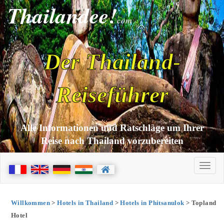
Thailandee!
com
Der Thailand-
Reiseführer
Alle Informationen und Ratschläge um Ihrer
Reise nach Thailand vorzubereiten
Willkommen
>
Hotels in Thailand
>
Hotels in Phitsanulok
> Topland
Hotel