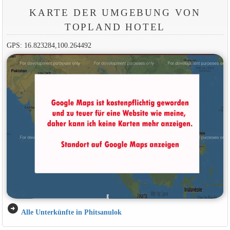
KARTE DER UMGEBUNG VON
TOPLAND HOTEL
GPS: 16.823284,100.264492
arrow_circle_right
Alle Unterkünfte in Phitsanulok