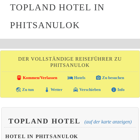
TOPLAND HOTEL IN
PHITSANULOK
DER VOLLSTÄNDIGE REISEFÜHRER ZU
PHITSANULOK
directions_transit
local_hotel
photo_camera
Kommen/Verlassen
Hotels
Zu besuchen
travel_explore
thermostat
local_taxi
info
Zu tun
Wetter
Verschieben
Info
TOPLAND HOTEL
(auf der karte anzeigen)
HOTEL IN PHITSANULOK