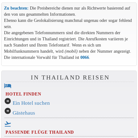
Zu beachten:
Die Preisbereiche dienen nur als Richtwerte basierend auf
den von uns gesammelten Informationen.
Ebenso kann die Geolokalisierung manchmal ungenau oder sogar fehlend
sein.
Die angegebenen Telefonnummern sind die direkten Nummern der
Einrichtungen und in Thailand registriert. Die Anrufkosten variieren je
nach Standort und Ihrem Telefontarif. Wenn es sich um
Mobilfunknummern handelt, wird
(mobil)
neben der Nummer angezeigt.
Die internationale Vorwahl für Thailand ist
0066
.
IN THAILAND REISEN
hotel
HOTEL FINDEN
arrow_circle_right
Ein Hotel suchen
arrow_circle_right
Gästehaus
flight_takeoff
PASSENDE FLÜGE THAILAND