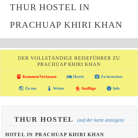
THUR HOSTEL IN
PRACHUAP KHIRI KHAN
DER VOLLSTÄNDIGE REISEFÜHRER ZU
PRACHUAP KHIRI KHAN
directions_transit
local_hotel
photo_camera
Kommen/Verlassen
Hotels
Zu besuchen
travel_explore
thermostat
hiking
info
Zu tun
Wetter
Ausflüge
Info
THUR HOSTEL
(auf der karte anzeigen)
HOTEL IN PRACHUAP KHIRI KHAN