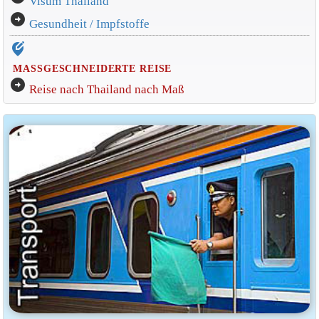
Visum Thailand
arrow_circle_right
Gesundheit / Impfstoffe
edit_location_alt
MASSGESCHNEIDERTE REISE
arrow_circle_right
Reise nach Thailand nach Maß