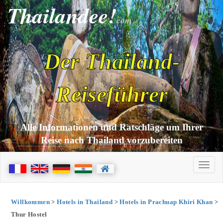
Thailandee!
com
Der Thailand-
Reiseführer
Alle Informationen und Ratschläge um Ihrer
Reise nach Thailand vorzubereiten
Willkommen
>
Hotels in Thailand
>
Hotels in Prachuap Khiri Khan
>
Thur Hostel