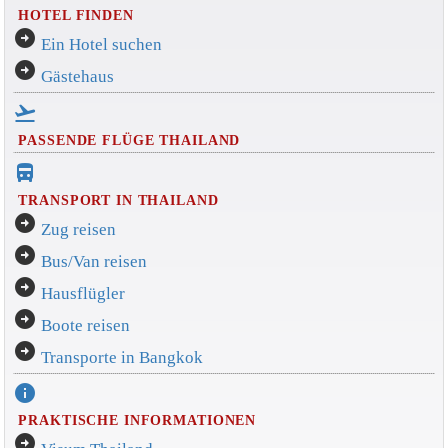
HOTEL FINDEN
arrow_circle_right
Ein Hotel suchen
arrow_circle_right
Gästehaus
flight_takeoff
PASSENDE FLÜGE THAILAND
directions_bus_filled
TRANSPORT IN THAILAND
arrow_circle_right
Zug reisen
arrow_circle_right
Bus/Van reisen
arrow_circle_right
Hausflügler
arrow_circle_right
Boote reisen
arrow_circle_right
Transporte in Bangkok
info
PRAKTISCHE INFORMATIONEN
arrow_circle_right