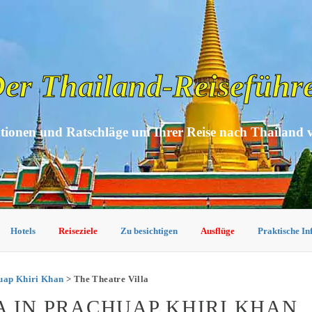
er Thailand-Reiseführ
tionen und Ratschläge um Ihrer Reise nach Thailand 
Hotels
Reiseziele
Zu besichtigen
Ausflüge
Praktische I
huap Khiri Khan
> The Theatre Villa
A IN PRACHUAP KHIRI KHAN