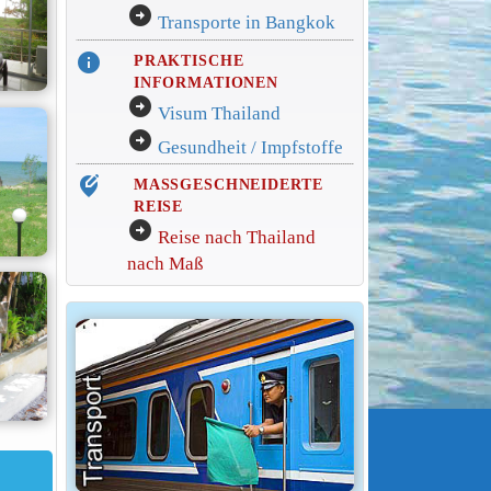
arrow_circle_right
Transporte in Bangkok
info
PRAKTISCHE
INFORMATIONEN
arrow_circle_right
Visum Thailand
arrow_circle_right
Gesundheit / Impfstoffe
edit_location_alt
MASSGESCHNEIDERTE
REISE
arrow_circle_right
Reise nach Thailand
nach Maß