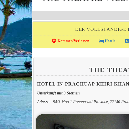
DER VOLLSTÄNDIGE 
directions_transit
local_hotel
photo_came
Kommen/Verlassen
Hotels
THE THEA
HOTEL IN PRACHUAP KHIRI KHA
Unterkunft mit 3 Sternen
Adresse : 94/3 Moo 1 Pongpasard Province, 77140 Pra