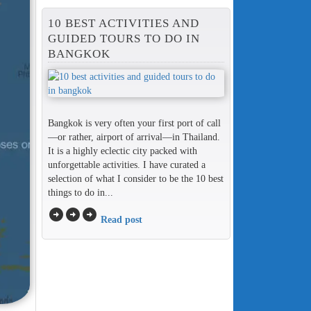
10 BEST ACTIVITIES AND
GUIDED TOURS TO DO IN
BANGKOK
Bangkok is very often your first port of call
—or rather, airport of arrival—in Thailand.
It is a highly eclectic city packed with
unforgettable activities. I have curated a
selection of what I consider to be the 10 best
things to do in...
arrow_circle_right
arrow_circle_right
arrow_circle_right
Read post