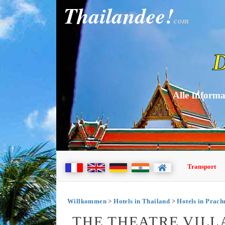
Thailandee!
com
D
Alle Informa
Transport
Willkommen
>
Hotels in Thailand
>
Hotels in Prac
THE THEATRE VILL