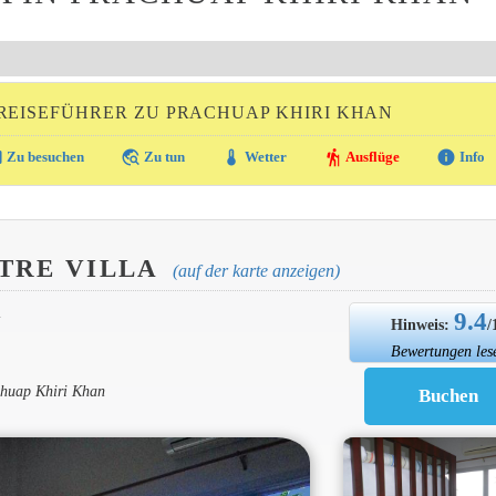
REISEFÜHRER ZU PRACHUAP KHIRI KHAN
ra
travel_explore
thermostat
hiking
info
Zu besuchen
Zu tun
Wetter
Ausflüge
Info
TRE VILLA
(auf der karte anzeigen)
9.4
N
Hinweis:
/
Bewertungen les
chuap Khiri Khan