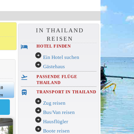
IN THAILAND
REISEN
hotel
HOTEL FINDEN
arrow_circle_right
Ein Hotel suchen
arrow_circle_right
Gästehaus
flight_takeoff
PASSENDE FLÜGE
THAILAND
10
directions_bus_filled
TRANSPORT IN THAILAND
en
arrow_circle_right
Zug reisen
arrow_circle_right
Bus/Van reisen
arrow_circle_right
Hausflügler
arrow_circle_right
Boote reisen