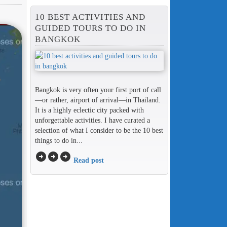
10 BEST ACTIVITIES AND
GUIDED TOURS TO DO IN
BANGKOK
Bangkok is very often your first port of call
—or rather, airport of arrival—in Thailand.
It is a highly eclectic city packed with
unforgettable activities. I have curated a
selection of what I consider to be the 10 best
things to do in...
arrow_circle_right
arrow_circle_right
arrow_circle_right
Read post