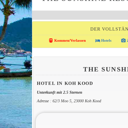
DER VOLLSTÄN
directions_transit
local_hotel
photo_camera
Kommen/Verlassen
Hotels
Z
THE SUNSH
HOTEL IN KOH KOOD
Unterkunft mit 2.5 Sternen
Adresse : 62/3 Moo 5, 23000 Koh Kood