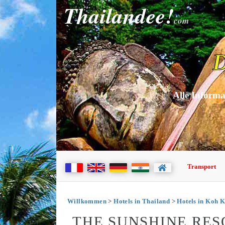
Thailandee!
com
D
Alle Informa
Transport
Willkommen
>
Hotels in Thailand
>
Hotels in Koh 
THE SUNSHINE RES