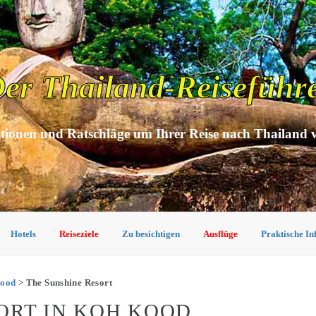
er Thailand-Reiseführ
tionen und Ratschläge um Ihrer Reise nach Thailand 
Hotels
Reiseziele
Zu besichtigen
Ausflüge
Praktische I
Kood
> The Sunshine Resort
ORT IN KOH KOOD