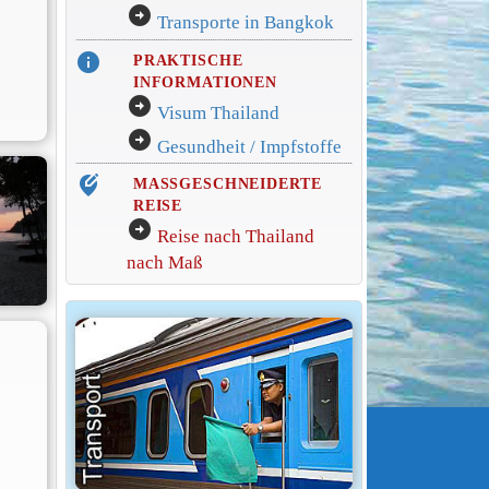
arrow_circle_right
Transporte in Bangkok
info
PRAKTISCHE
INFORMATIONEN
arrow_circle_right
Visum Thailand
arrow_circle_right
Gesundheit / Impfstoffe
edit_location_alt
MASSGESCHNEIDERTE
REISE
arrow_circle_right
Reise nach Thailand
nach Maß