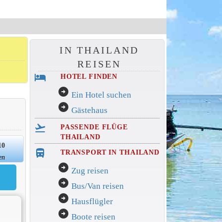
IN THAILAND
REISEN
hotel
HOTEL FINDEN
arrow_circle_right
Ein Hotel suchen
arrow_circle_right
Gästehaus
flight_takeoff
PASSENDE FLÜGE
THAILAND
10
directions_bus_filled
TRANSPORT IN THAILAND
en
arrow_circle_right
Zug reisen
arrow_circle_right
Bus/Van reisen
arrow_circle_right
Hausflügler
arrow_circle_right
Boote reisen