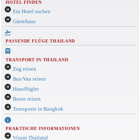
HOTEL FINDEN
arrow_circle_right
Ein Hotel suchen
arrow_circle_right
Gästehaus
flight_takeoff
PASSENDE FLÜGE THAILAND
directions_bus_filled
TRANSPORT IN THAILAND
arrow_circle_right
Zug reisen
arrow_circle_right
Bus/Van reisen
arrow_circle_right
Hausflügler
arrow_circle_right
Boote reisen
arrow_circle_right
Transporte in Bangkok
info
PRAKTISCHE INFORMATIONEN
arrow_circle_right
Visum Thailand