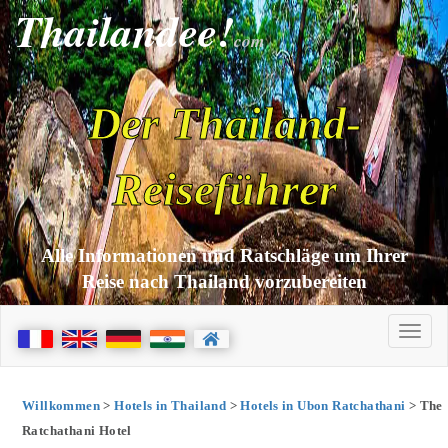
Thailandee!
com
Der Thailand-
Reiseführer
Alle Informationen und Ratschläge um Ihrer
Reise nach Thailand vorzubereiten
Willkommen
>
Hotels in Thailand
>
Hotels in Ubon Ratchathani
> The
Ratchathani Hotel