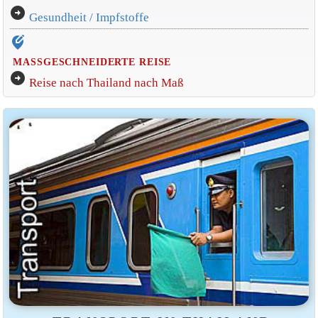
arrow_circle_right
Gesundheit / Impfstoffe
edit_location_alt
MASSGESCHNEIDERTE REISE
arrow_circle_right
Reise nach Thailand nach Maß