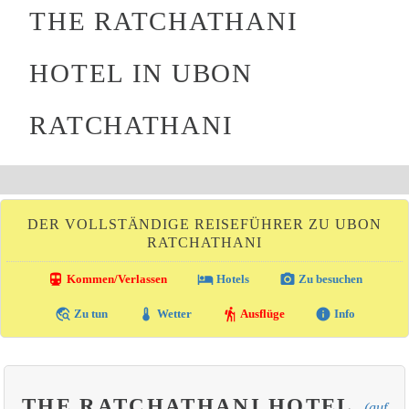
THE RATCHATHANI
HOTEL IN UBON
RATCHATHANI
DER VOLLSTÄNDIGE REISEFÜHRER ZU UBON
RATCHATHANI
directions_transit
local_hotel
photo_camera
Kommen/Verlassen
Hotels
Zu besuchen
travel_explore
thermostat
hiking
info
Zu tun
Wetter
Ausflüge
Info
THE RATCHATHANI HOTEL
(auf