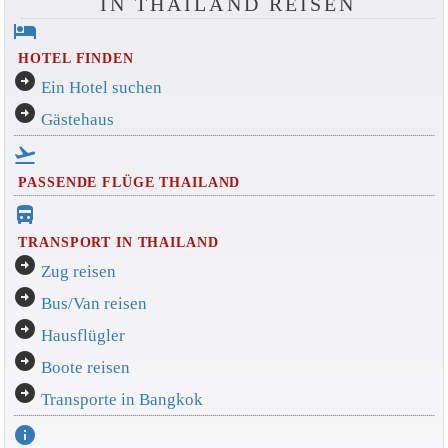
IN THAILAND REISEN
hotel
HOTEL FINDEN
arrow_circle_right
Ein Hotel suchen
arrow_circle_right
Gästehaus
flight_takeoff
PASSENDE FLÜGE THAILAND
directions_bus_filled
TRANSPORT IN THAILAND
arrow_circle_right
Zug reisen
arrow_circle_right
Bus/Van reisen
arrow_circle_right
Hausflügler
arrow_circle_right
Boote reisen
arrow_circle_right
Transporte in Bangkok
info