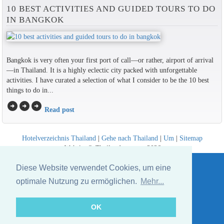
10 BEST ACTIVITIES AND GUIDED TOURS TO DO
IN BANGKOK
Bangkok is very often your first port of call—or rather, airport of arrival
—in Thailand. It is a highly eclectic city packed with unforgettable
activities. I have curated a selection of what I consider to be the 10 best
things to do in...
arrow_circle_right
arrow_circle_right
arrow_circle_right
Read post
Hotelverzeichnis Thailand
|
Gehe nach Thailand
|
Um
|
Sitemap
Website © Thailandee.com - 2026
Diese Website verwendet Cookies, um eine
optimale Nutzung zu ermöglichen.
Mehr...
OK