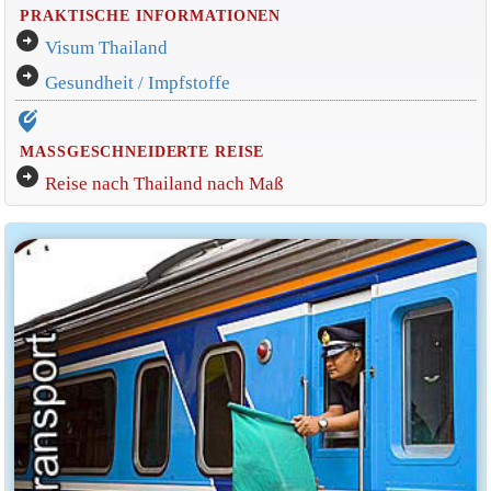
PRAKTISCHE INFORMATIONEN
arrow_circle_right
Visum Thailand
arrow_circle_right
Gesundheit / Impfstoffe
edit_location_alt
MASSGESCHNEIDERTE REISE
arrow_circle_right
Reise nach Thailand nach Maß