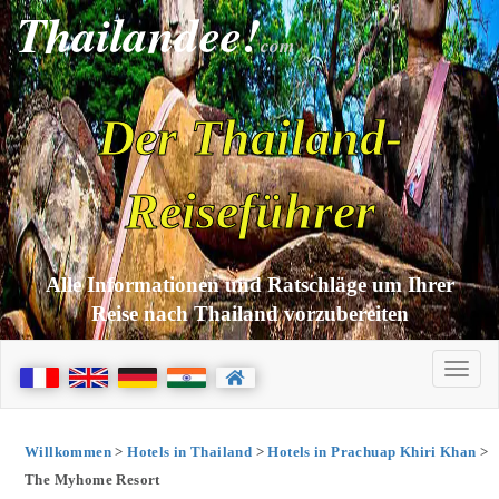
Thailandee!
com
Der Thailand-
Reiseführer
Alle Informationen und Ratschläge um Ihrer
Reise nach Thailand vorzubereiten
Willkommen
>
Hotels in Thailand
>
Hotels in Prachuap Khiri Khan
>
The Myhome Resort