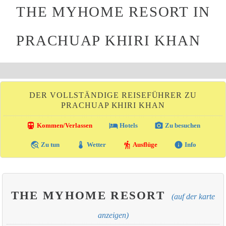
THE MYHOME RESORT IN
PRACHUAP KHIRI KHAN
DER VOLLSTÄNDIGE REISEFÜHRER ZU
PRACHUAP KHIRI KHAN
directions_transit
local_hotel
photo_camera
Kommen/Verlassen
Hotels
Zu besuchen
travel_explore
thermostat
hiking
info
Zu tun
Wetter
Ausflüge
Info
THE MYHOME RESORT
(auf der karte
anzeigen)