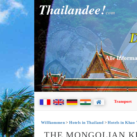
Thailandee!
com
D
Alle Informa
Transport
Willkommen
>
Hotels in Thailand
>
Hotels in Khao 
THE MONGOLIAN KH