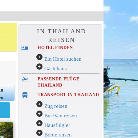
IN THAILAND
REISEN
hotel
HOTEL FINDEN
arrow_circle_right
Ein Hotel suchen
arrow_circle_right
Gästehaus
flight_takeoff
PASSENDE FLÜGE
THAILAND
10
directions_bus_filled
TRANSPORT IN THAILAND
en
arrow_circle_right
Zug reisen
arrow_circle_right
Bus/Van reisen
arrow_circle_right
Hausflügler
arrow_circle_right
Boote reisen