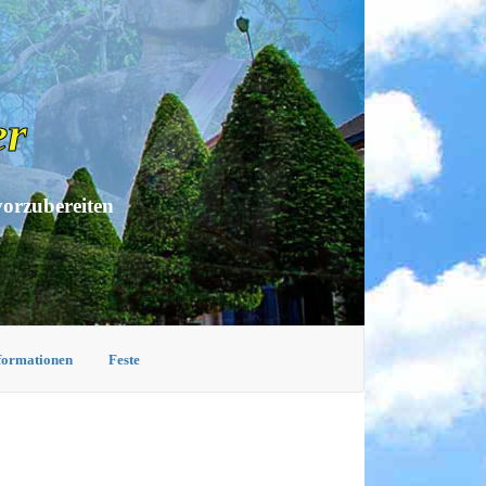
er
vorzubereiten
nformationen
Feste
I