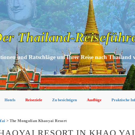
er Thailand-Reiseführ
tionen und Ratschläge um Ihrer Reise nach Thailand 
Hotels
Reiseziele
Zu besichtigen
Ausflüge
Praktische I
Yai
> The Mongolian Khaoyai Resort
AOYAI RESORT IN KHAO YA