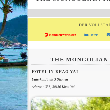
DER VOLLSTÄN
directions_transit
local_hotel
photo_came
Kommen/Verlassen
Hotels
THE MONGOLIAN
HOTEL IN KHAO YAI
Unterkunft mit 3 Sternen
Adresse : 333, 30130 Khao Yai