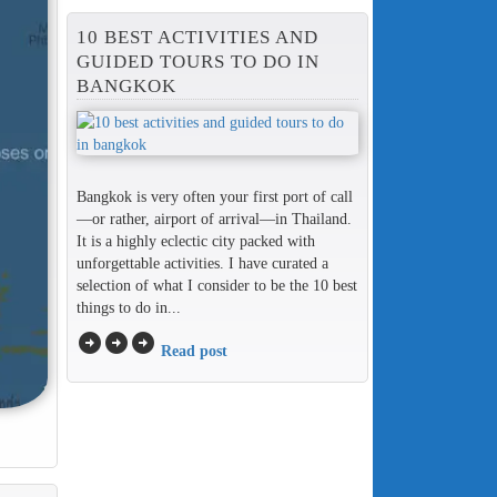
10 BEST ACTIVITIES AND
GUIDED TOURS TO DO IN
BANGKOK
Bangkok is very often your first port of call
—or rather, airport of arrival—in Thailand.
It is a highly eclectic city packed with
unforgettable activities. I have curated a
selection of what I consider to be the 10 best
things to do in...
arrow_circle_right
arrow_circle_right
arrow_circle_right
Read post