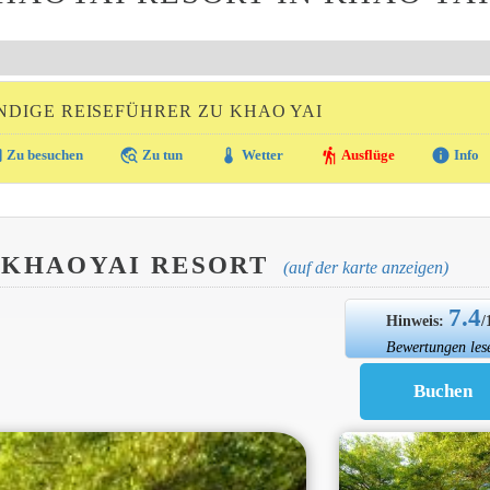
DIGE REISEFÜHRER ZU KHAO YAI
ra
travel_explore
thermostat
hiking
info
Zu besuchen
Zu tun
Wetter
Ausflüge
Info
 KHAOYAI RESORT
(auf der karte anzeigen)
7.4
Hinweis:
/
Bewertungen les