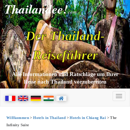
Thailandee!
com
Der Thailand-
Reiseführer
Alle Informationen und Ratschläge um Ihrer
Reise nach Thailand vorzubereiten
Willkommen
>
Hotels in Thailand
>
Hotels in Chiang Rai
> The
Infinity Suite