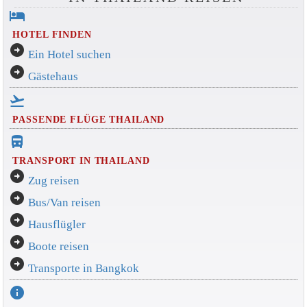
hotel
HOTEL FINDEN
arrow_circle_right
Ein Hotel suchen
arrow_circle_right
Gästehaus
flight_takeoff
PASSENDE FLÜGE THAILAND
directions_bus_filled
TRANSPORT IN THAILAND
arrow_circle_right
Zug reisen
arrow_circle_right
Bus/Van reisen
arrow_circle_right
Hausflügler
arrow_circle_right
Boote reisen
arrow_circle_right
Transporte in Bangkok
info