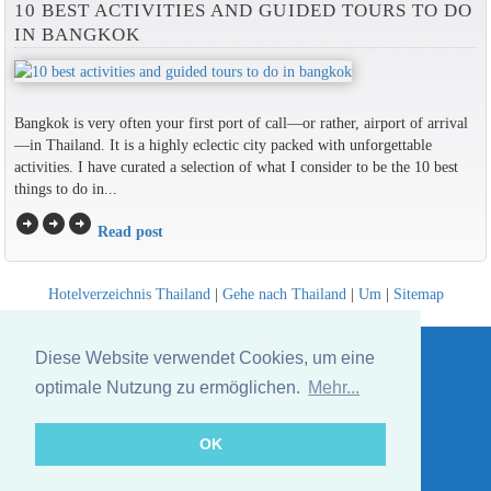
10 BEST ACTIVITIES AND GUIDED TOURS TO DO
IN BANGKOK
Bangkok is very often your first port of call—or rather, airport of arrival
—in Thailand. It is a highly eclectic city packed with unforgettable
activities. I have curated a selection of what I consider to be the 10 best
things to do in...
arrow_circle_right
arrow_circle_right
arrow_circle_right
Read post
Hotelverzeichnis Thailand
|
Gehe nach Thailand
|
Um
|
Sitemap
Website © Thailandee.com - 2026
Diese Website verwendet Cookies, um eine
optimale Nutzung zu ermöglichen.
Mehr...
OK