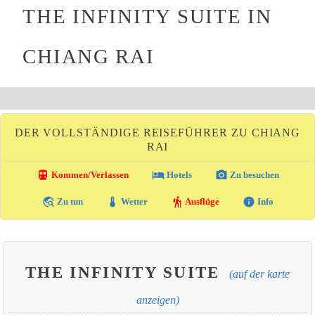
THE INFINITY SUITE IN
CHIANG RAI
DER VOLLSTÄNDIGE REISEFÜHRER ZU CHIANG
RAI
directions_transit
local_hotel
photo_camera
Kommen/Verlassen
Hotels
Zu besuchen
travel_explore
thermostat
hiking
info
Zu tun
Wetter
Ausflüge
Info
THE INFINITY SUITE
(auf der karte
anzeigen)