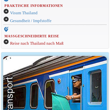
PRAKTISCHE INFORMATIONEN
arrow_circle_right
Visum Thailand
arrow_circle_right
Gesundheit / Impfstoffe
edit_location_alt
MASSGESCHNEIDERTE REISE
arrow_circle_right
Reise nach Thailand nach Maß