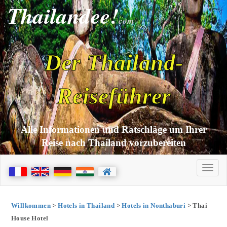
Thailandee!
com
Der Thailand-
Reiseführer
Alle Informationen und Ratschläge um Ihrer
Reise nach Thailand vorzubereiten
Willkommen
>
Hotels in Thailand
>
Hotels in Nonthaburi
> Thai
House Hotel