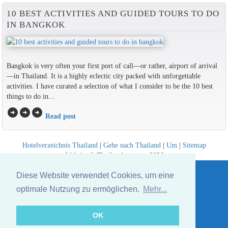
10 BEST ACTIVITIES AND GUIDED TOURS TO DO
IN BANGKOK
Bangkok is very often your first port of call—or rather, airport of arrival
—in Thailand. It is a highly eclectic city packed with unforgettable
activities. I have curated a selection of what I consider to be the 10 best
things to do in...
arrow_circle_right
arrow_circle_right
arrow_circle_right
Read post
Hotelverzeichnis Thailand
|
Gehe nach Thailand
|
Um
|
Sitemap
Website © Thailandee.com - 2026
Diese Website verwendet Cookies, um eine
optimale Nutzung zu ermöglichen.
Mehr...
OK