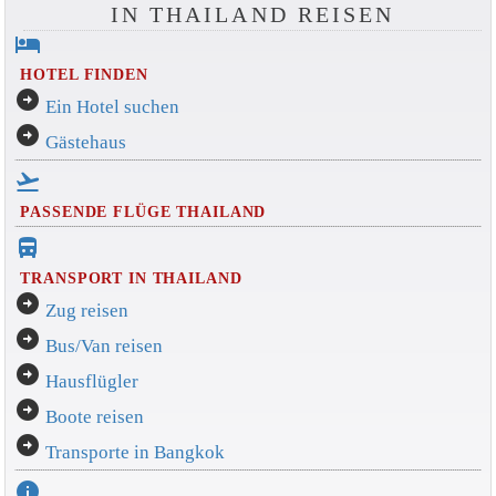
IN THAILAND REISEN
hotel
HOTEL FINDEN
arrow_circle_right
Ein Hotel suchen
arrow_circle_right
Gästehaus
flight_takeoff
PASSENDE FLÜGE THAILAND
directions_bus_filled
TRANSPORT IN THAILAND
arrow_circle_right
Zug reisen
arrow_circle_right
Bus/Van reisen
arrow_circle_right
Hausflügler
arrow_circle_right
Boote reisen
arrow_circle_right
Transporte in Bangkok
info