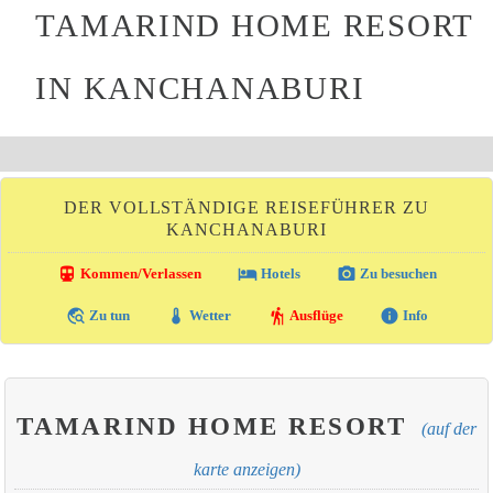
TAMARIND HOME RESORT
IN KANCHANABURI
DER VOLLSTÄNDIGE REISEFÜHRER ZU
KANCHANABURI
directions_transit
local_hotel
photo_camera
Kommen/Verlassen
Hotels
Zu besuchen
travel_explore
thermostat
hiking
info
Zu tun
Wetter
Ausflüge
Info
TAMARIND HOME RESORT
(auf der
karte anzeigen)