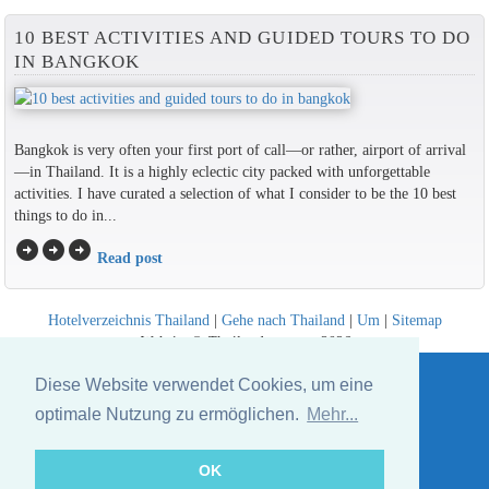
10 BEST ACTIVITIES AND GUIDED TOURS TO DO
IN BANGKOK
Bangkok is very often your first port of call—or rather, airport of arrival
—in Thailand. It is a highly eclectic city packed with unforgettable
activities. I have curated a selection of what I consider to be the 10 best
things to do in...
arrow_circle_right
arrow_circle_right
arrow_circle_right
Read post
Hotelverzeichnis Thailand
|
Gehe nach Thailand
|
Um
|
Sitemap
Website © Thailandee.com - 2026
Diese Website verwendet Cookies, um eine
optimale Nutzung zu ermöglichen.
Mehr...
OK