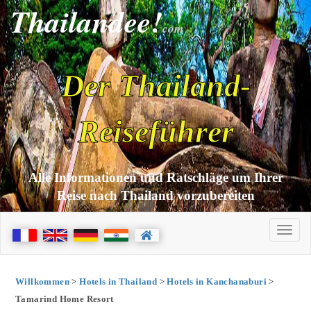
Thailandee!
com
Der Thailand-
Reiseführer
Alle Informationen und Ratschläge um Ihrer
Reise nach Thailand vorzubereiten
Willkommen
>
Hotels in Thailand
>
Hotels in Kanchanaburi
>
Tamarind Home Resort