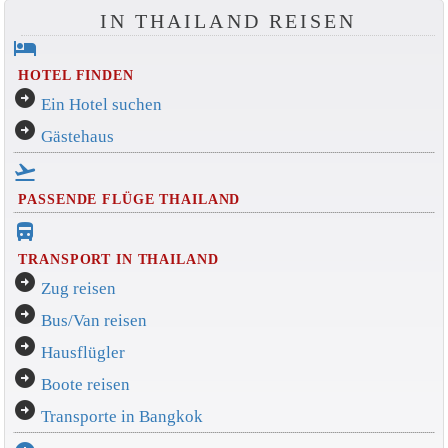
IN THAILAND REISEN
hotel
HOTEL FINDEN
arrow_circle_right
Ein Hotel suchen
arrow_circle_right
Gästehaus
flight_takeoff
PASSENDE FLÜGE THAILAND
directions_bus_filled
TRANSPORT IN THAILAND
arrow_circle_right
Zug reisen
arrow_circle_right
Bus/Van reisen
arrow_circle_right
Hausflügler
arrow_circle_right
Boote reisen
arrow_circle_right
Transporte in Bangkok