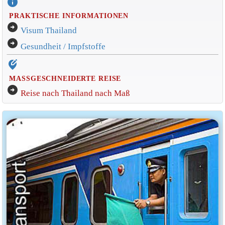
info
PRAKTISCHE INFORMATIONEN
arrow_circle_right
Visum Thailand
arrow_circle_right
Gesundheit / Impfstoffe
edit_location_alt
MASSGESCHNEIDERTE REISE
arrow_circle_right
Reise nach Thailand nach Maß