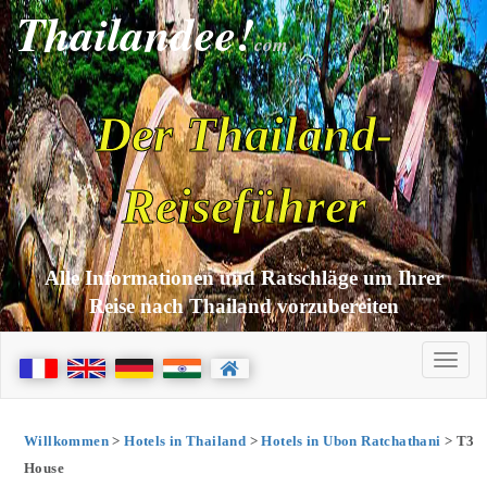
Thailandee!
com
Der Thailand-
Reiseführer
Alle Informationen und Ratschläge um Ihrer
Reise nach Thailand vorzubereiten
Willkommen
>
Hotels in Thailand
>
Hotels in Ubon Ratchathani
> T3
House