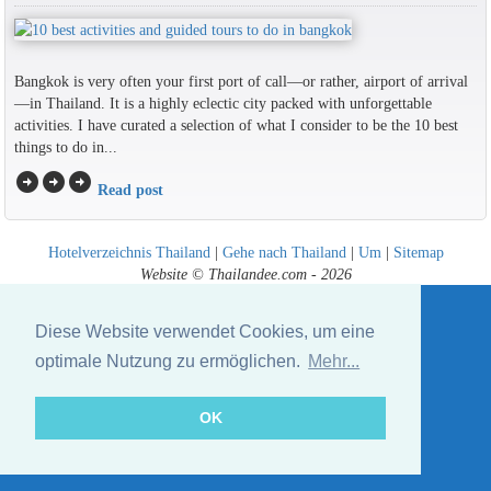
Bangkok is very often your first port of call—or rather, airport of arrival
—in Thailand. It is a highly eclectic city packed with unforgettable
activities. I have curated a selection of what I consider to be the 10 best
things to do in...
arrow_circle_right
arrow_circle_right
arrow_circle_right
Read post
Hotelverzeichnis Thailand
|
Gehe nach Thailand
|
Um
|
Sitemap
Website © Thailandee.com - 2026
Diese Website verwendet Cookies, um eine
optimale Nutzung zu ermöglichen.
Mehr...
OK