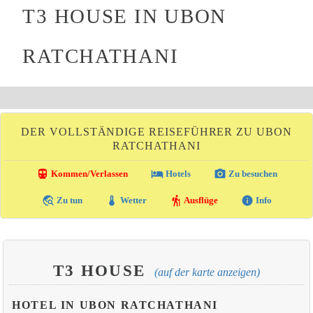
T3 HOUSE IN UBON
RATCHATHANI
DER VOLLSTÄNDIGE REISEFÜHRER ZU UBON
RATCHATHANI
directions_transit
local_hotel
photo_camera
Kommen/Verlassen
Hotels
Zu besuchen
travel_explore
thermostat
hiking
info
Zu tun
Wetter
Ausflüge
Info
T3 HOUSE
(auf der karte anzeigen)
HOTEL IN UBON RATCHATHANI