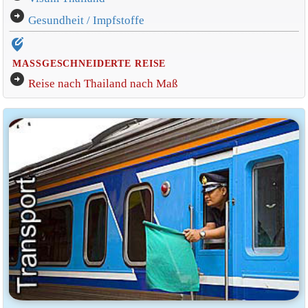
arrow_circle_right
Gesundheit / Impfstoffe
edit_location_alt
MASSGESCHNEIDERTE REISE
arrow_circle_right
Reise nach Thailand nach Maß