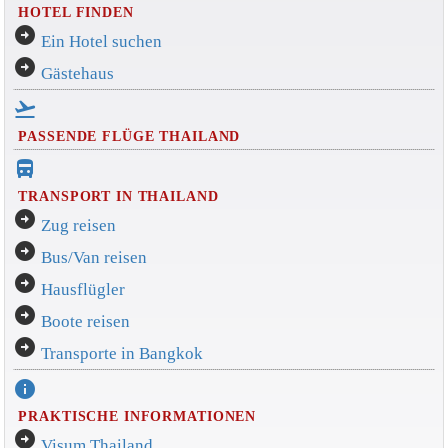
HOTEL FINDEN
arrow_circle_right
Ein Hotel suchen
arrow_circle_right
Gästehaus
flight_takeoff
PASSENDE FLÜGE THAILAND
directions_bus_filled
TRANSPORT IN THAILAND
arrow_circle_right
Zug reisen
arrow_circle_right
Bus/Van reisen
arrow_circle_right
Hausflügler
arrow_circle_right
Boote reisen
arrow_circle_right
Transporte in Bangkok
info
PRAKTISCHE INFORMATIONEN
arrow_circle_right
Visum Thailand