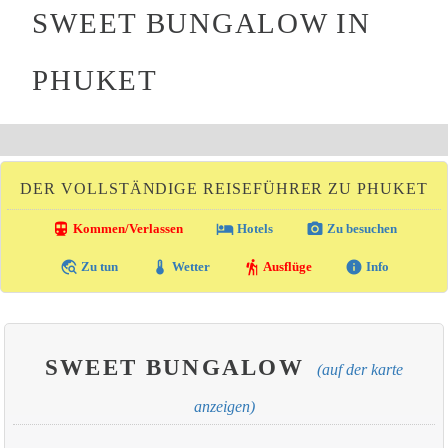
SWEET BUNGALOW IN
PHUKET
DER VOLLSTÄNDIGE REISEFÜHRER ZU PHUKET
directions_transit
local_hotel
photo_camera
Kommen/Verlassen
Hotels
Zu besuchen
travel_explore
thermostat
hiking
info
Zu tun
Wetter
Ausflüge
Info
SWEET BUNGALOW
(auf der karte
anzeigen)