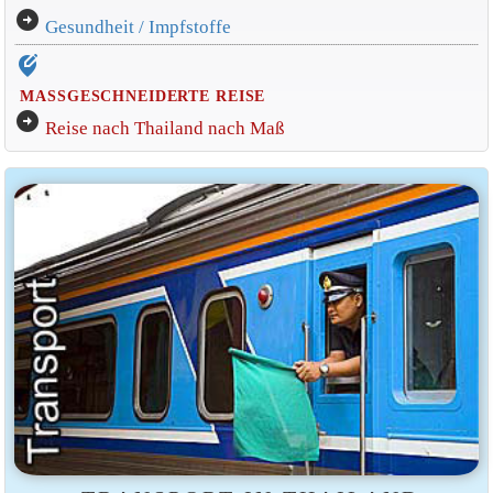
arrow_circle_right
Gesundheit / Impfstoffe
edit_location_alt
MASSGESCHNEIDERTE REISE
arrow_circle_right
Reise nach Thailand nach Maß