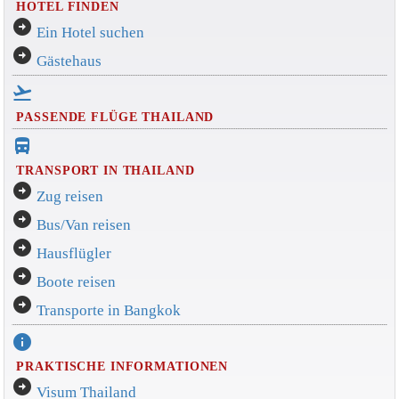
HOTEL FINDEN
arrow_circle_right
Ein Hotel suchen
arrow_circle_right
Gästehaus
flight_takeoff
PASSENDE FLÜGE THAILAND
directions_bus_filled
TRANSPORT IN THAILAND
arrow_circle_right
Zug reisen
arrow_circle_right
Bus/Van reisen
arrow_circle_right
Hausflügler
arrow_circle_right
Boote reisen
arrow_circle_right
Transporte in Bangkok
info
PRAKTISCHE INFORMATIONEN
arrow_circle_right
Visum Thailand