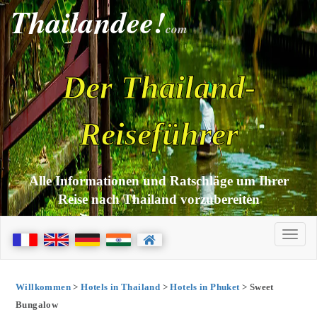
Thailandee!
com
Der Thailand-
Reiseführer
Alle Informationen und Ratschläge um Ihrer
Reise nach Thailand vorzubereiten
Willkommen
>
Hotels in Thailand
>
Hotels in Phuket
> Sweet
Bungalow