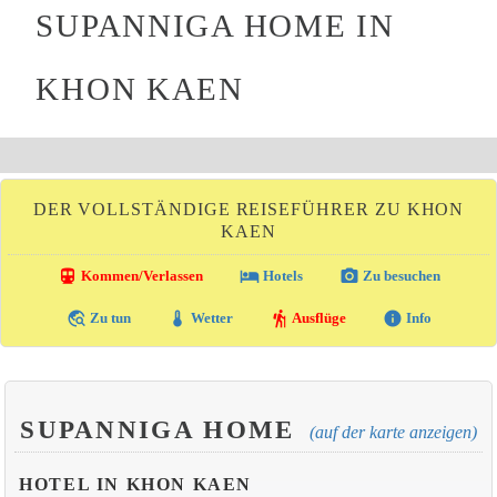
SUPANNIGA HOME IN
KHON KAEN
DER VOLLSTÄNDIGE REISEFÜHRER ZU KHON
KAEN
directions_transit
local_hotel
photo_camera
Kommen/Verlassen
Hotels
Zu besuchen
travel_explore
thermostat
hiking
info
Zu tun
Wetter
Ausflüge
Info
SUPANNIGA HOME
(auf der karte anzeigen)
HOTEL IN KHON KAEN