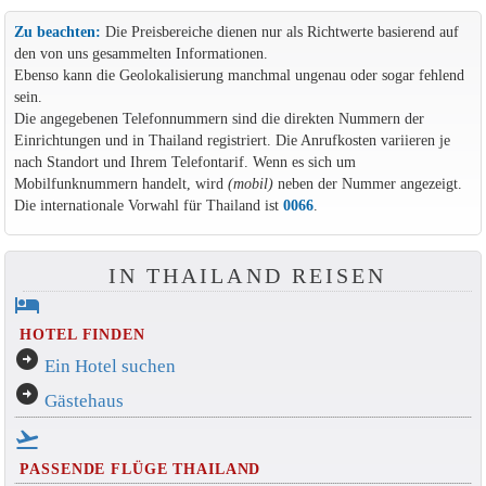
Zu beachten:
Die Preisbereiche dienen nur als Richtwerte basierend auf
den von uns gesammelten Informationen.
Ebenso kann die Geolokalisierung manchmal ungenau oder sogar fehlend
sein.
Die angegebenen Telefonnummern sind die direkten Nummern der
Einrichtungen und in Thailand registriert. Die Anrufkosten variieren je
nach Standort und Ihrem Telefontarif. Wenn es sich um
Mobilfunknummern handelt, wird
(mobil)
neben der Nummer angezeigt.
Die internationale Vorwahl für Thailand ist
0066
.
IN THAILAND REISEN
hotel
HOTEL FINDEN
arrow_circle_right
Ein Hotel suchen
arrow_circle_right
Gästehaus
flight_takeoff
PASSENDE FLÜGE THAILAND