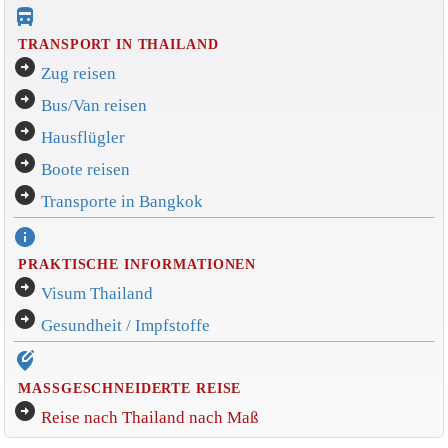
directions_bus_filled
TRANSPORT IN THAILAND
arrow_circle_right
Zug reisen
arrow_circle_right
Bus/Van reisen
arrow_circle_right
Hausflügler
arrow_circle_right
Boote reisen
arrow_circle_right
Transporte in Bangkok
info
PRAKTISCHE INFORMATIONEN
arrow_circle_right
Visum Thailand
arrow_circle_right
Gesundheit / Impfstoffe
edit_location_alt
MASSGESCHNEIDERTE REISE
arrow_circle_right
Reise nach Thailand nach Maß