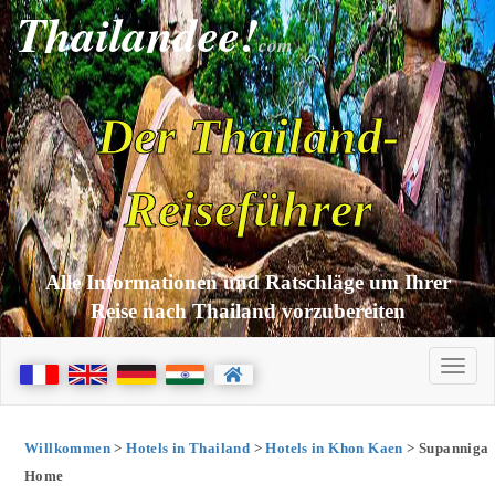
Thailandee!
com
Der Thailand-
Reiseführer
Alle Informationen und Ratschläge um Ihrer
Reise nach Thailand vorzubereiten
Willkommen
>
Hotels in Thailand
>
Hotels in Khon Kaen
> Supanniga
Home