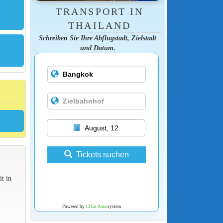
TRANSPORT IN
THAILAND
Schreiben Sie Ihre Abflugstadt, Zielstadt
und Datum.
August, 12
Tickets suchen
t in
Powered by
12Go Asia
system