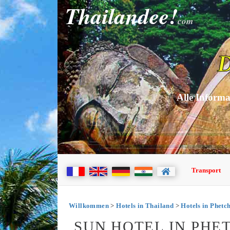
Thailandee!
com
D
Alle Informa
Transport
Willkommen
>
Hotels in Thailand
>
Hotels in Phetc
SUN HOTEL IN PHE