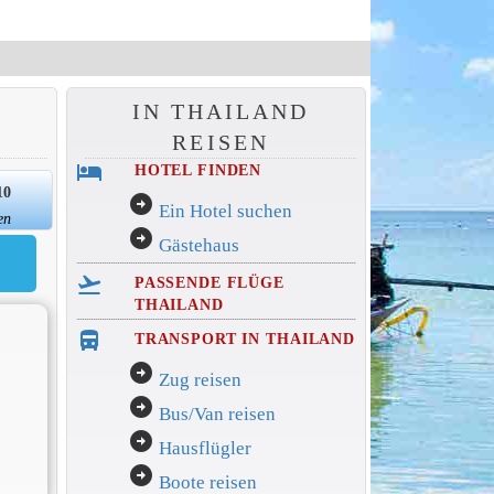
IN THAILAND
REISEN
hotel
HOTEL FINDEN
10
arrow_circle_right
Ein Hotel suchen
en
arrow_circle_right
Gästehaus
flight_takeoff
PASSENDE FLÜGE
THAILAND
directions_bus_filled
TRANSPORT IN THAILAND
arrow_circle_right
Zug reisen
arrow_circle_right
Bus/Van reisen
arrow_circle_right
Hausflügler
arrow_circle_right
Boote reisen