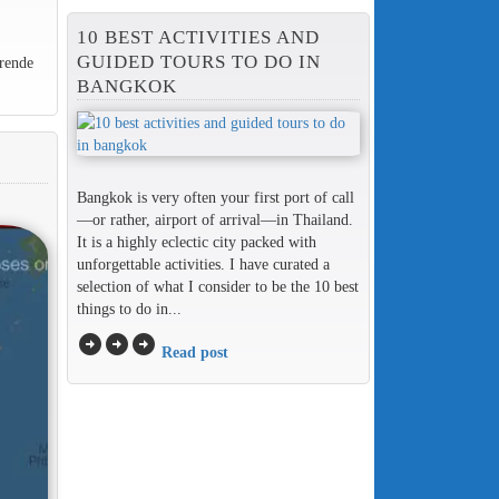
10 BEST ACTIVITIES AND
GUIDED TOURS TO DO IN
rende
BANGKOK
Bangkok is very often your first port of call
—or rather, airport of arrival—in Thailand.
It is a highly eclectic city packed with
unforgettable activities. I have curated a
selection of what I consider to be the 10 best
things to do in...
arrow_circle_right
arrow_circle_right
arrow_circle_right
Read post