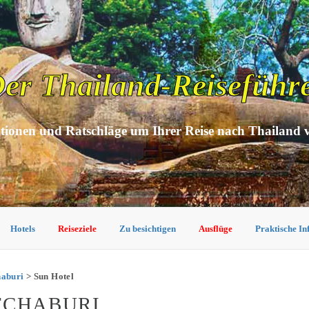
er Thailand-Reiseführ
tionen und Ratschläge um Ihrer Reise nach Thailand 
Hotels
Reiseziele
Zu besichtigen
Ausflüge
Praktische I
haburi
> Sun Hotel
TCHABURI