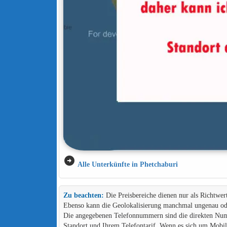
arrow_circle_right
Alle Unterkünfte in Phetchaburi
Zu beachten:
Die Preisbereiche dienen nur als Richtwer
Ebenso kann die Geolokalisierung manchmal ungenau ode
Die angegebenen Telefonnummern sind die direkten Numme
Standort und Ihrem Telefontarif. Wenn es sich um Mob