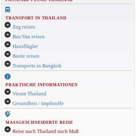
directions_bus_filled
TRANSPORT IN THAILAND
arrow_circle_right
Zug reisen
arrow_circle_right
Bus/Van reisen
arrow_circle_right
Hausflügler
arrow_circle_right
Boote reisen
arrow_circle_right
Transporte in Bangkok
info
PRAKTISCHE INFORMATIONEN
arrow_circle_right
Visum Thailand
arrow_circle_right
Gesundheit / Impfstoffe
edit_location_alt
MASSGESCHNEIDERTE REISE
arrow_circle_right
Reise nach Thailand nach Maß