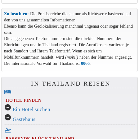
Zu beachten:
Die Preisbereiche dienen nur als Richtwerte basierend auf
den von uns gesammelten Informationen.
Ebenso kann die Geolokalisierung manchmal ungenau oder sogar fehlend
sein.
Die angegebenen Telefonnummern sind die direkten Nummern der
Einrichtungen und in Thailand registriert. Die Anrufkosten variieren je
nach Standort und Ihrem Telefontarif. Wenn es sich um
Mobilfunknummern handelt, wird
(mobil)
neben der Nummer angezeigt.
Die internationale Vorwahl für Thailand ist
0066
.
IN THAILAND REISEN
hotel
HOTEL FINDEN
arrow_circle_right
Ein Hotel suchen
arrow_circle_right
Gästehaus
flight_takeoff
PASSENDE FLÜGE THAILAND