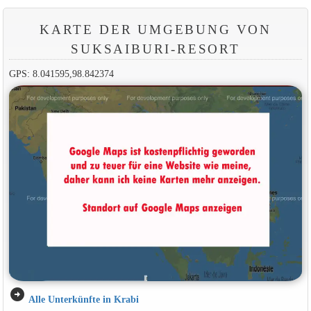
KARTE DER UMGEBUNG VON
SUKSAIBURI-RESORT
GPS: 8.041595,98.842374
arrow_circle_right
Alle Unterkünfte in Krabi