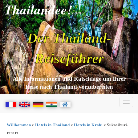
Thailandee!
com
Der Thailand-
Reiseführer
Alle Informationen und Ratschläge um Ihrer
Reise nach Thailand vorzubereiten
Willkommen
>
Hotels in Thailand
>
Hotels in Krabi
> Suksaiburi-
resort