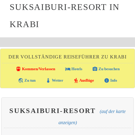
SUKSAIBURI-RESORT IN
KRABI
DER VOLLSTÄNDIGE REISEFÜHRER ZU KRABI
directions_transit
local_hotel
photo_camera
Kommen/Verlassen
Hotels
Zu besuchen
travel_explore
thermostat
hiking
info
Zu tun
Wetter
Ausflüge
Info
SUKSAIBURI-RESORT
(auf der karte
anzeigen)