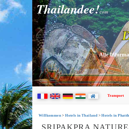
Thailandee!
com
D
Alle Informa
Transport
Willkommen
>
Hotels in Thailand
>
Hotels in Phatt
SRIPAKPRA NATURE