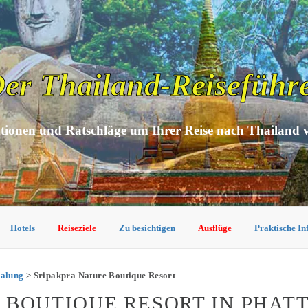
er Thailand-Reiseführ
tionen und Ratschläge um Ihrer Reise nach Thailand 
Hotels
Reiseziele
Zu besichtigen
Ausflüge
Praktische I
halung
> Sripakpra Nature Boutique Resort
 BOUTIQUE RESORT IN PHA