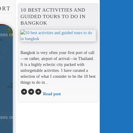
ORT
10 BEST ACTIVITIES AND
GUIDED TOURS TO DO IN
BANGKOK
Bangkok is very often your first port of call
—or rather, airport of arrival—in Thailand.
It is a highly eclectic city packed with
unforgettable activities. I have curated a
selection of what I consider to be the 10 best
things to do in...
arrow_circle_right
arrow_circle_right
arrow_circle_right
Read post