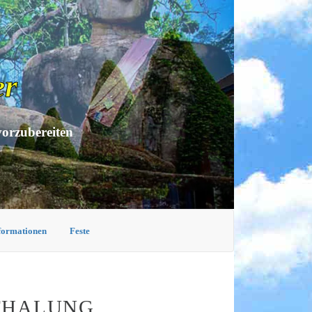
er
vorzubereiten
nformationen
Feste
TTHALUNG