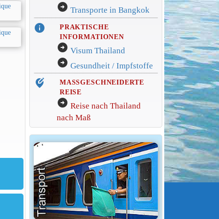
arrow_circle_right
Transporte in Bangkok
info
PRAKTISCHE
INFORMATIONEN
arrow_circle_right
Visum Thailand
arrow_circle_right
Gesundheit / Impfstoffe
edit_location_alt
MASSGESCHNEIDERTE
REISE
arrow_circle_right
Reise nach Thailand
nach Maß