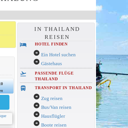
IN THAILAND
REISEN
hotel
HOTEL FINDEN
arrow_circle_right
Ein Hotel suchen
arrow_circle_right
Gästehaus
flight_takeoff
PASSENDE FLÜGE
THAILAND
10
directions_bus_filled
TRANSPORT IN THAILAND
en
arrow_circle_right
Zug reisen
arrow_circle_right
Bus/Van reisen
arrow_circle_right
Hausflügler
arrow_circle_right
Boote reisen