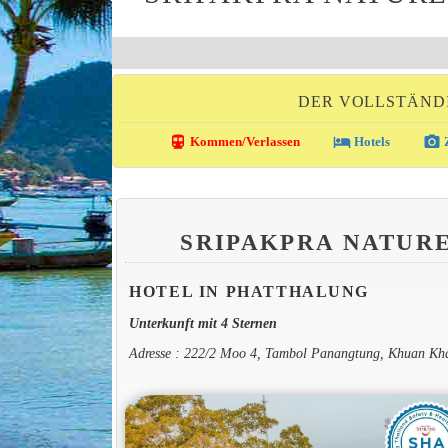
DER VOLLSTÄND
directions_transit
local_hotel
photo_camera
Kommen/Verlassen
Hotels
Z
SRIPAKPRA NATUR
HOTEL IN PHATTHALUNG
Unterkunft mit 4 Sternen
Adresse : 222/2 Moo 4, Tambol Panangtung, Khuan Kh