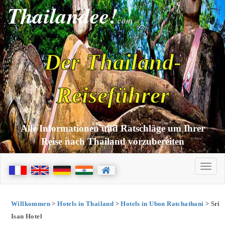
Thailandee!
com
Der Thailand-
Reiseführer
Alle Informationen und Ratschläge um Ihrer
Reise nach Thailand vorzubereiten
Willkommen
>
Hotels in Thailand
>
Hotels in Ubon Ratchathani
> Sri
Isan Hotel