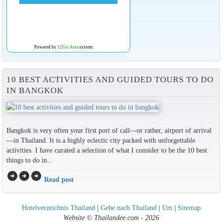
Powered by
12Go Asia
system
10 BEST ACTIVITIES AND GUIDED TOURS TO DO
IN BANGKOK
Bangkok is very often your first port of call—or rather, airport of arrival
—in Thailand. It is a highly eclectic city packed with unforgettable
activities. I have curated a selection of what I consider to be the 10 best
things to do in...
arrow_circle_right
arrow_circle_right
arrow_circle_right
Read post
Hotelverzeichnis Thailand
|
Gehe nach Thailand
|
Um
|
Sitemap
Website © Thailandee.com - 2026