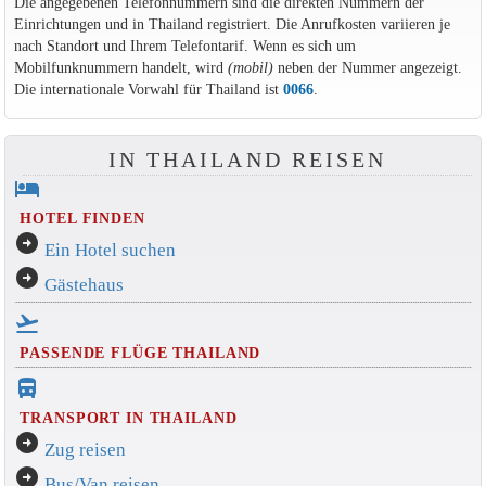
Die angegebenen Telefonnummern sind die direkten Nummern der
Einrichtungen und in Thailand registriert. Die Anrufkosten variieren je
nach Standort und Ihrem Telefontarif. Wenn es sich um
Mobilfunknummern handelt, wird
(mobil)
neben der Nummer angezeigt.
Die internationale Vorwahl für Thailand ist
0066
.
IN THAILAND REISEN
hotel
HOTEL FINDEN
arrow_circle_right
Ein Hotel suchen
arrow_circle_right
Gästehaus
flight_takeoff
PASSENDE FLÜGE THAILAND
directions_bus_filled
TRANSPORT IN THAILAND
arrow_circle_right
Zug reisen
arrow_circle_right
Bus/Van reisen