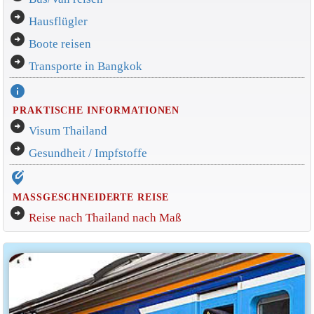
arrow_circle_right
Hausflügler
arrow_circle_right
Boote reisen
arrow_circle_right
Transporte in Bangkok
info
PRAKTISCHE INFORMATIONEN
arrow_circle_right
Visum Thailand
arrow_circle_right
Gesundheit / Impfstoffe
edit_location_alt
MASSGESCHNEIDERTE REISE
arrow_circle_right
Reise nach Thailand nach Maß