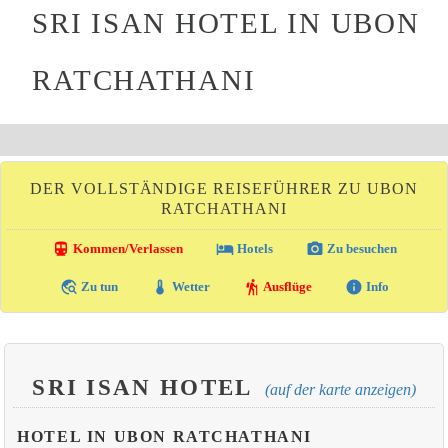
SRI ISAN HOTEL IN UBON
RATCHATHANI
DER VOLLSTÄNDIGE REISEFÜHRER ZU UBON
RATCHATHANI
directions_transit
local_hotel
photo_camera
Kommen/Verlassen
Hotels
Zu besuchen
travel_explore
thermostat
hiking
info
Zu tun
Wetter
Ausflüge
Info
SRI ISAN HOTEL
(auf der karte anzeigen)
HOTEL IN UBON RATCHATHANI