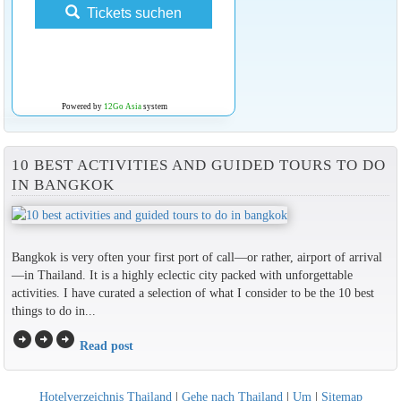
Tickets suchen
Powered by
12Go Asia
system
10 BEST ACTIVITIES AND GUIDED TOURS TO DO
IN BANGKOK
Bangkok is very often your first port of call—or rather, airport of arrival
—in Thailand. It is a highly eclectic city packed with unforgettable
activities. I have curated a selection of what I consider to be the 10 best
things to do in...
arrow_circle_right
arrow_circle_right
arrow_circle_right
Read post
Hotelverzeichnis Thailand
|
Gehe nach Thailand
|
Um
|
Sitemap