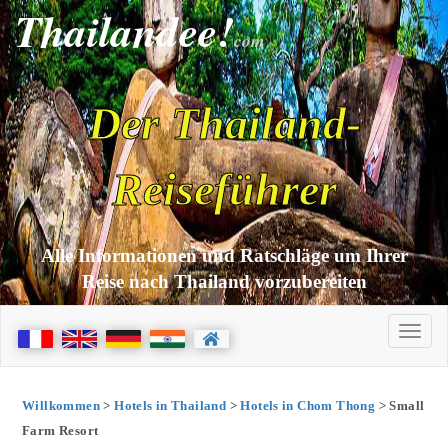
Thailandee!
com
Der Thailand-
Reiseführer
Alle Informationen und Ratschläge um Ihrer
Reise nach Thailand vorzubereiten
Willkommen
>
Hotels in Thailand
>
Hotels in Chom Thong
> Small
Farm Resort