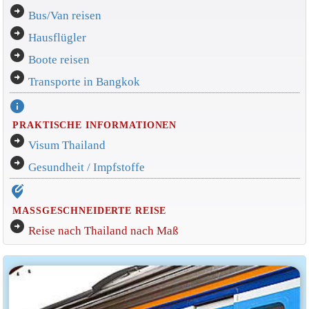
arrow_circle_right
Bus/Van reisen
arrow_circle_right
Hausflügler
arrow_circle_right
Boote reisen
arrow_circle_right
Transporte in Bangkok
info
PRAKTISCHE INFORMATIONEN
arrow_circle_right
Visum Thailand
arrow_circle_right
Gesundheit / Impfstoffe
edit_location_alt
MASSGESCHNEIDERTE REISE
arrow_circle_right
Reise nach Thailand nach Maß